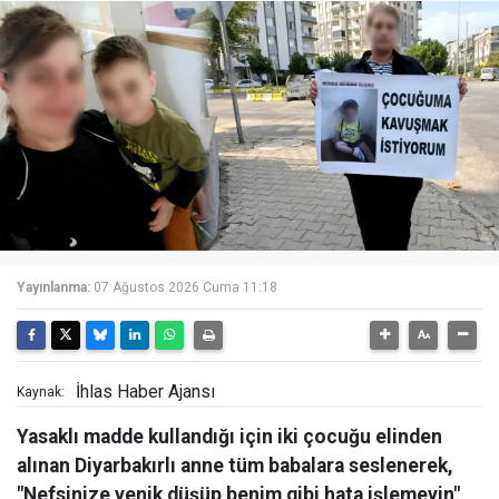
Yayınlanma:
07 Ağustos 2026 Cuma 11:18
İhlas Haber Ajansı
Kaynak:
Yasaklı madde kullandığı için iki çocuğu elinden
alınan Diyarbakırlı anne tüm babalara seslenerek,
"Nefsinize yenik düşüp benim gibi hata işlemeyin"