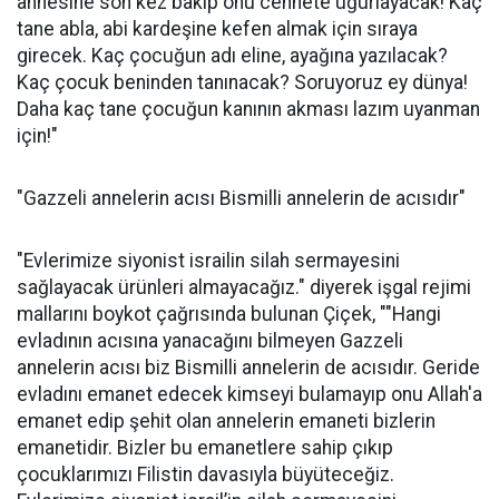
annesine son kez bakıp onu cennete uğurlayacak! Kaç
tane abla, abi kardeşine kefen almak için sıraya
girecek. Kaç çocuğun adı eline, ayağına yazılacak?
Kaç çocuk beninden tanınacak? Soruyoruz ey dünya!
Daha kaç tane çocuğun kanının akması lazım uyanman
için!"
"Gazzeli annelerin acısı Bismilli annelerin de acısıdır"
"Evlerimize siyonist israilin silah sermayesini
sağlayacak ürünleri almayacağız." diyerek işgal rejimi
mallarını boykot çağrısında bulunan Çiçek, ""Hangi
evladının acısına yanacağını bilmeyen Gazzeli
annelerin acısı biz Bismilli annelerin de acısıdır. Geride
evladını emanet edecek kimseyi bulamayıp onu Allah'a
emanet edip şehit olan annelerin emaneti bizlerin
emanetidir. Bizler bu emanetlere sahip çıkıp
çocuklarımızı Filistin davasıyla büyüteceğiz.