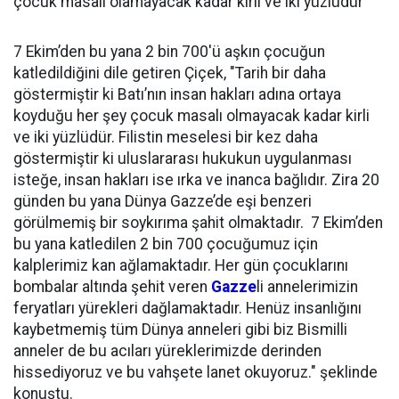
çocuk masalı olamayacak kadar kirli ve iki yüzlüdür"
7 Ekim’den bu yana 2 bin 700'ü aşkın çocuğun
katledildiğini dile getiren Çiçek, "Tarih bir daha
göstermiştir ki Batı’nın insan hakları adına ortaya
koyduğu her şey çocuk masalı olmayacak kadar kirli
ve iki yüzlüdür. Filistin meselesi bir kez daha
göstermiştir ki uluslararası hukukun uygulanması
isteğe, insan hakları ise ırka ve inanca bağlıdır. Zira 20
günden bu yana Dünya Gazze’de eşi benzeri
görülmemiş bir soykırıma şahit olmaktadır. 7 Ekim’den
bu yana katledilen 2 bin 700 çocuğumuz için
kalplerimiz kan ağlamaktadır. Her gün çocuklarını
bombalar altında şehit veren
Gazze
li annelerimizin
feryatları yürekleri dağlamaktadır. Henüz insanlığını
kaybetmemiş tüm Dünya anneleri gibi biz Bismilli
anneler de bu acıları yüreklerimizde derinden
hissediyoruz ve bu vahşete lanet okuyoruz." şeklinde
konuştu.