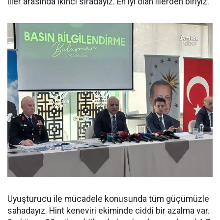
iller arasında ikinci sıradayız. En iyi olan illerden biriyiz.
Uyuşturucu ile mücadele konusunda tüm güçümüzle
sahadayız. Hint keneviri ekiminde ciddi bir azalma var.