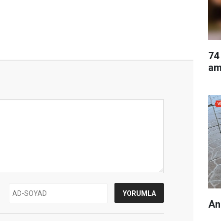
74
am
An