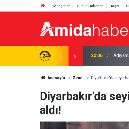
Manşetler
Günün Haberleri
Arşiv
S
24
19:47
Mardin’d
Anasayfa
Genel
Diyarbakır’da seyir ha
Diyarbakır’da seyi
aldı!