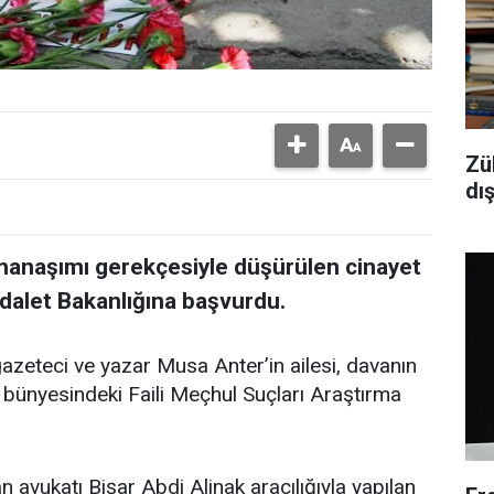
Zü
dı
amanaşımı gerekçesiyle düşürülen cinayet
Adalet Bakanlığına başvurdu.
gazeteci ve yazar Musa Anter’in ailesi, davanın
ı bünyesindeki Faili Meçhul Suçları Araştırma
n avukatı Bişar Abdi Alinak aracılığıyla yapılan