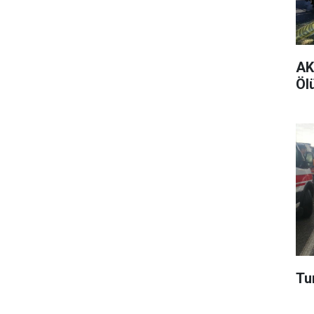
AK 
Ölü
Tur