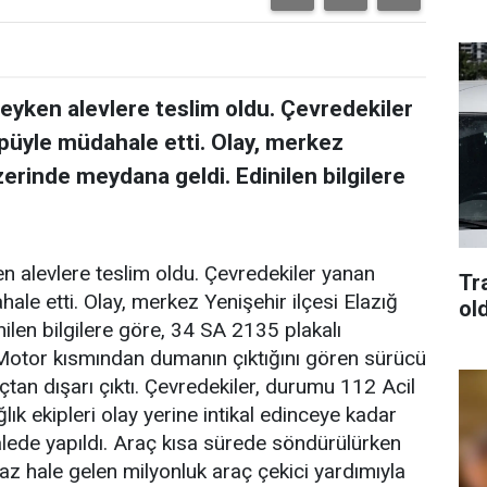
ndeyken alevlere teslim oldu. Çevredekiler
üyle müdahale etti. Olay, merkez
zerinde meydana geldi. Edinilen bilgilere
en alevlere teslim oldu. Çevredekiler yanan
Tra
e etti. Olay, merkez Yenişehir ilçesi Elazığ
old
len bilgilere göre, 34 SA 2135 plakalı
. Motor kısmından dumanın çıktığını gören sürücü
çtan dışarı çıktı. Çevredekiler, durumu 112 Acil
ğlık ekipleri olay yerine intikal edinceye kadar
lede yapıldı. Araç kısa sürede söndürülürken
az hale gelen milyonluk araç çekici yardımıyla