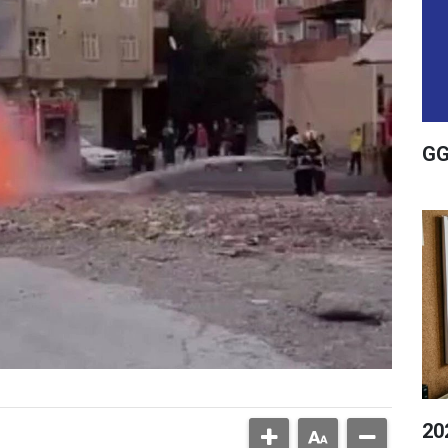
GG
20