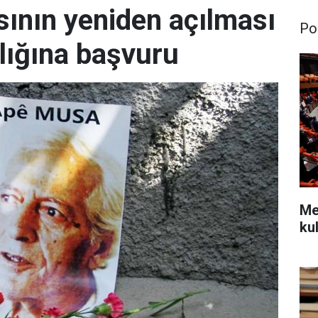
ının yeniden açılması
Pol
lığına başvuru
Mec
kul