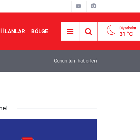
Diyarbakır
I İLANLAR
BÖLGE
31 °C
18:57
Erdoğan’dan Mekke Anlaşması açıklaması
Günün tüm
haberleri
nel