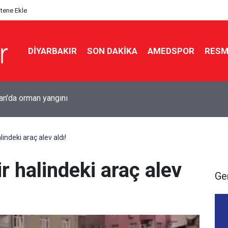
itene Ekle
DIYARBAKIR
SON DAKIKA
AMEDSPOR
RESM
e iş yerine silahlı saldırı: 5 kurşun isabet etti
lindeki araç alev aldı!
r halindeki araç alev
Ge