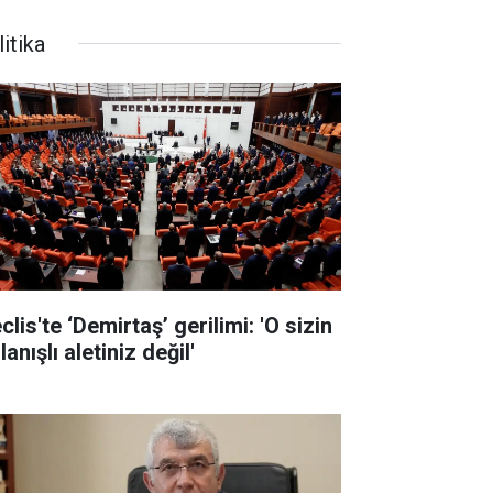
itika
lis'te ‘Demirtaş’ gerilimi: 'O sizin
lanışlı aletiniz değil'