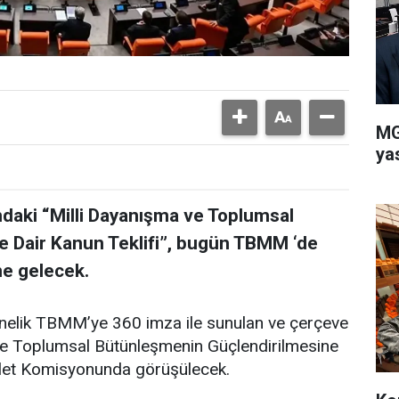
MG
ya
daki “Milli Dayanışma ve Toplumsal
 Dair Kanun Teklifi”, bugün TBMM ‘de
e gelecek.
önelik TBMM’ye 360 imza ile sunulan ve çerçeve
 ve Toplumsal Bütünleşmenin Güçlendirilmesine
alet Komisyonunda görüşülecek.