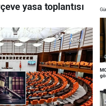
rçeve yasa toplantısı
Gü
MG
gö