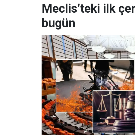
Meclis’teki ilk çe
bugün