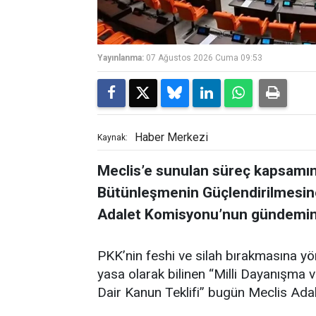
Yayınlanma:
07 Ağustos 2026 Cuma 09:53
Haber Merkezi
Kaynak:
Meclis’e sunulan süreç kapsamın
Bütünleşmenin Güçlendirilmesine
Adalet Komisyonu’nun gündemin
PKK’nin feshi ve silah bırakmasına y
yasa olarak bilinen “Milli Dayanışma
Dair Kanun Teklifi” bugün Meclis Ad