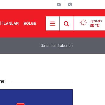
Diyarbakır
I İLANLAR
BÖLGE
30 °C
07:24
Diyarbakır’da düğün salonunda kavga: 5 yaralı
Günün tüm
haberleri
nel