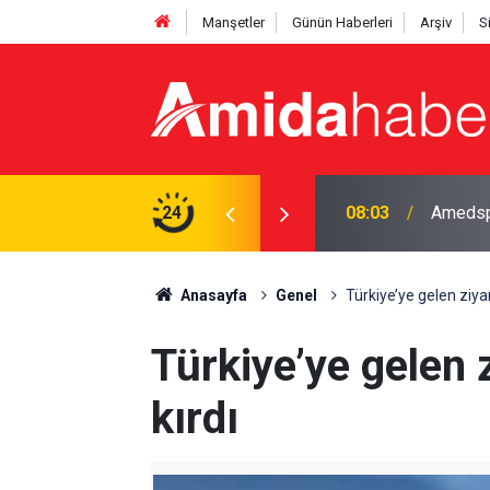
Manşetler
Günün Haberleri
Arşiv
S
 personel alınacak
24
08:03
Amedspor
Anasayfa
Genel
Türkiye’ye gelen ziyar
Türkiye’ye gelen z
kırdı