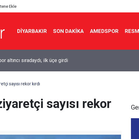
itene Ekle
DIYARBAKIR
SON DAKIKA
AMEDSPOR
RESM
 altıncı sıradaydı, ilk üçe girdi
etçi sayısı rekor kırdı
iyaretçi sayısı rekor
Ge