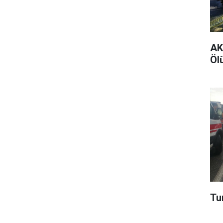
AK 
Ölü
Tur