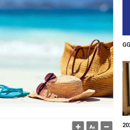
GG
20