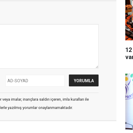
12
va
veya imalar, inançlara saldırı içeren, imla kuralları ile
flerle yazılmış yorumlar onaylanmamaktadır.