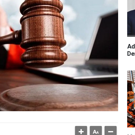
Ad
De