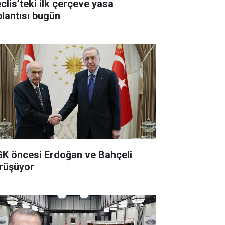
clis’teki ilk çerçeve yasa
plantısı bugün
K öncesi Erdoğan ve Bahçeli
rüşüyor