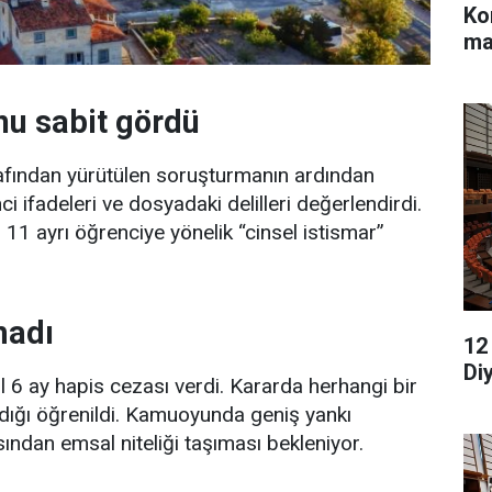
Ko
ma
u sabit gördü
afından yürütülen soruşturmanın ardından
 ifadeleri ve dosyadaki delilleri değerlendirdi.
11 ayrı öğrenciye yönelik “cinsel istismar”
madı
12
Di
 6 ay hapis cezası verdi. Kararda herhangi bir
madığı öğrenildi. Kamuoyunda geniş yankı
ından emsal niteliği taşıması bekleniyor.