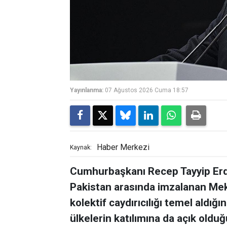
Yayınlanma:
07 Ağustos 2026 Cuma 18:57
Haber Merkezi
Kaynak:
Cumhurbaşkanı Recep Tayyip Erdo
Pakistan arasında imzalanan Me
kolektif caydırıcılığı temel aldığ
ülkelerin katılımına da açık oldu