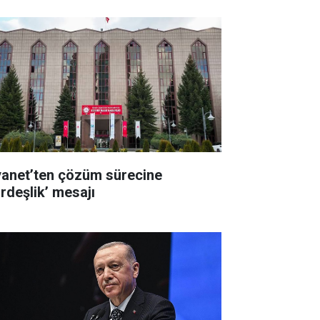
yanet’ten çözüm sürecine
ardeşlik’ mesajı