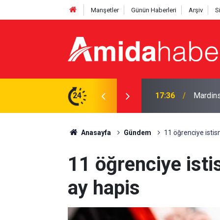
Manşetler
Günün Haberleri
Arşiv
S
TRT Kurdî’de yayınlanacak
24
16:52
İstanbul
Anasayfa
Gündem
11 öğrenciye istis
11 öğrenciye isti
ay hapis