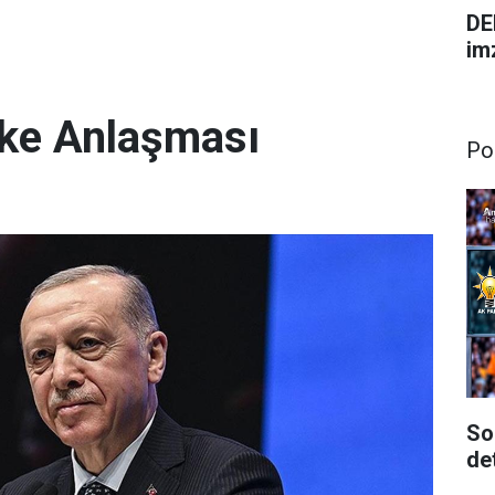
DE
im
ke Anlaşması
Pol
So
de