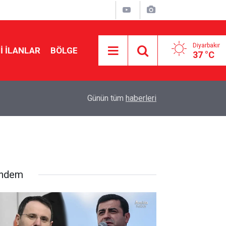
Diyarbakır
I İLANLAR
BÖLGE
37 °C
16:22
Süper Lig'e hazırlanan Amedspor'dan dört trans
Günün tüm
haberleri
ndem