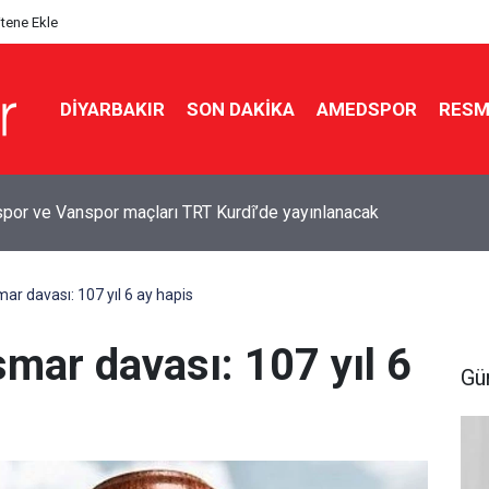
itene Ekle
DIYARBAKIR
SON DAKIKA
AMEDSPOR
RESM
 ve Antalya’dan Van’a iki acı haber
mar davası: 107 yıl 6 ay hapis
smar davası: 107 yıl 6
Gü