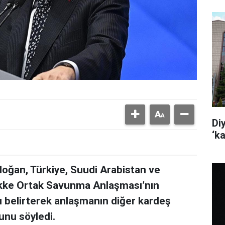
Di
‘k
ğan, Türkiye, Suudi Arabistan ve
kke Ortak Savunma Anlaşması’nın
ını belirterek anlaşmanın diğer kardeş
ğunu söyledi.