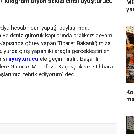
7 kilogram afyon sakızı cinsi uyuşturucu
MG
ya
edya hesabından yaptığı paylaşımda,
 ve deniz gümrük kapılarında aralıksız devam
k Kapısında görev yapan Ticaret Bakanlığımıza
yurda giriş yapan iki araçta gerçekleştirilen
insi
uyuşturucu
ele geçirilmiştir. Başarılı
re Gümrük Muhafaza Kaçakçılık ve İstihbarat
larımızı tebrik ediyorum" dedi.
Ko
ma