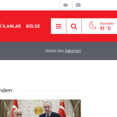
Diyarbakır
I İLANLAR
BÖLGE
31 °C
19:57
Özgür Özel: Çerçeve yasa teklifine imza atmay
Günün tüm
haberleri
ndem