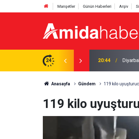
Manşetler
Günün Haberleri
Arşiv
S
iren genç boğuldu
24
20:15
Cengiz 
Anasayfa
Gündem
119 kilo uyuşturucu
119 kilo uyuşturu