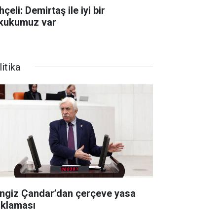
çeli: Demirtaş ile iyi bir
kukumuz var
itika
ngiz Çandar’dan çerçeve yasa
ıklaması