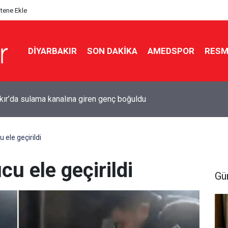
itene Ekle
DIYARBAKIR
SON DAKIKA
AMEDSPOR
RESM
Çandar’dan çerçeve yasa açıklaması
 ele geçirildi
cu ele geçirildi
Gü