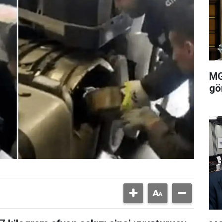
MG
gö