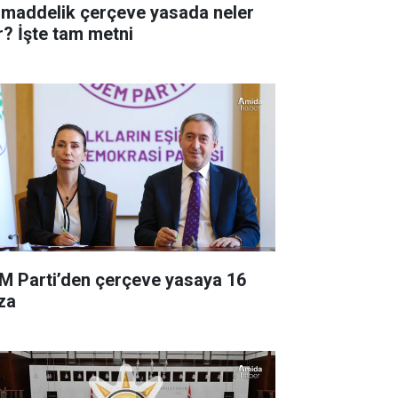
 maddelik çerçeve yasada neler
r? İşte tam metni
M Parti’den çerçeve yasaya 16
za