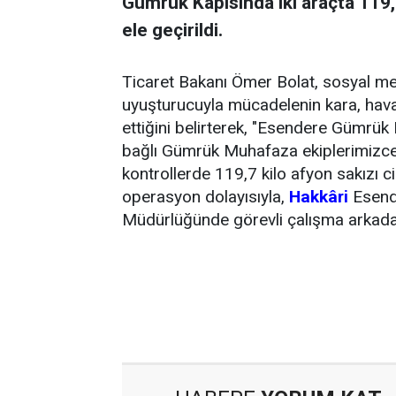
Gümrük Kapısında iki araçta 119,
ele geçirildi.
Ticaret Bakanı Ömer Bolat, sosyal m
uyuşturucuyla mücadelenin kara, hava
ettiğini belirterek, "Esendere Gümrü
bağlı Gümrük Muhafaza ekiplerimizce, 
kontrollerde 119,7 kilo afyon sakızı c
operasyon dolayısıyla,
Hakkâri
Esende
Müdürlüğünde görevli çalışma arkadaş