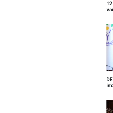
12
va
DE
im