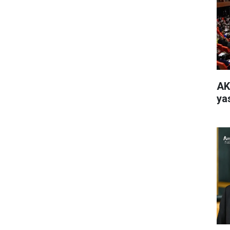
AK
yas