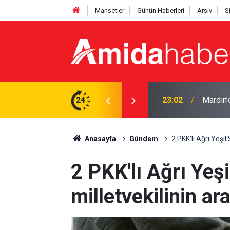
Manşetler
Günün Haberleri
Arşiv
S
lı
24
22:50
Cumhurb
Anasayfa
Gündem
2 PKK'lı Ağrı Yeşil
2 PKK'lı Ağrı Yeşi
milletvekilinin a