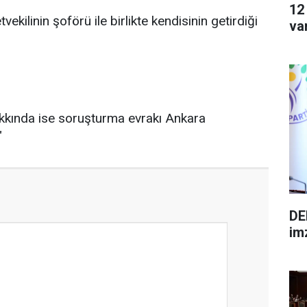
12
ekilinin şoförü ile birlikte kendisinin getirdiği
va
 hakkında ise soruşturma evrakı Ankara
"
DE
im