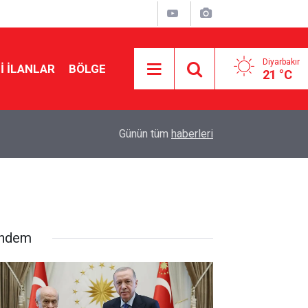
Diyarbakır
I İLANLAR
BÖLGE
21 °C
21:47
MGK’den çözüm süreci mesajı: Tarihi bir merhal
Günün tüm
haberleri
ndem