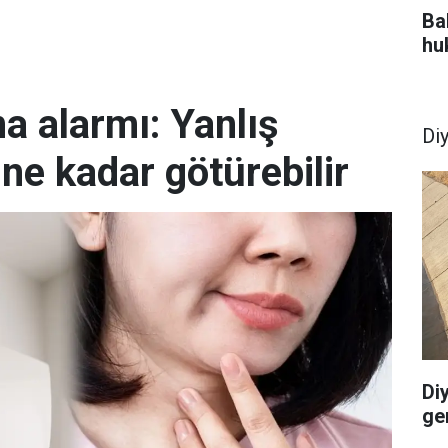
Bah
hu
ma alarmı: Yanlış
Di
ine kadar götürebilir
Di
ge