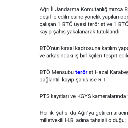
Ağrı İl Jandarma Komutanlığımızca Bö
deşifre edilmesine yönelik yapılan o
çalışan 1 BTÖ üyesi terörist ve 1 BTÖ’
kayıp şahıs yakalanarak tutuklandı.
BTÖ’nün kırsal kadrosuna katılım yapac
ve arkasındaki iş birlikçileri tespit edil
BTÖ Mensubu
terör
ist Hazal Karabey
bağlantılı kayıp şahıs ise R.T.
PTS kayıtları ve KGYS kameralarında y
Her iki şahsı da Ağrı’ya getiren aracın
milletvekili H.B. adına tahsisli olduğu;