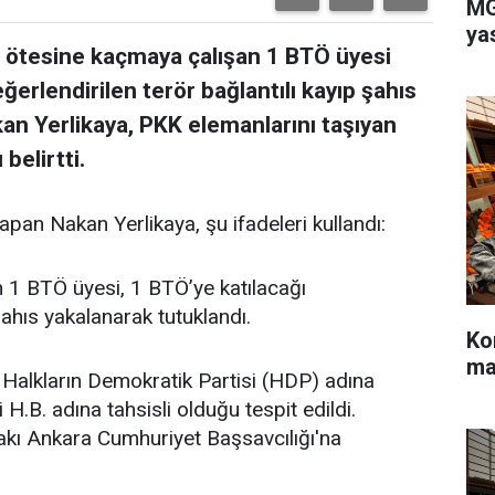
MG
ya
nır ötesine kaçmaya çalışan 1 BTÖ üyesi
ğerlendirilen terör bağlantılı kayıp şahıs
kan Yerlikaya, PKK elemanlarını taşıyan
belirtti.
an Nakan Yerlikaya, şu ifadeleri kullandı:
n 1 BTÖ üyesi, 1 BTÖ’ye katılacağı
şahıs yakalanarak tutuklandı.
Ko
ma
e Halkların Demokratik Partisi (HDP) adına
i H.B. adına tahsisli olduğu tespit edildi.
kı Ankara Cumhuriyet Başsavcılığı'na