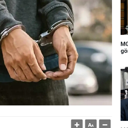
MG
gö