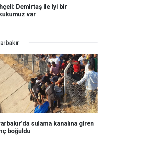
çeli: Demirtaş ile iyi bir
kukumuz var
yarbakır
yarbakır’da sulama kanalına giren
nç boğuldu