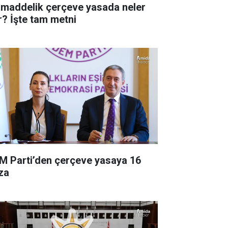
 maddelik çerçeve yasada neler
r? İşte tam metni
M Parti’den çerçeve yasaya 16
za