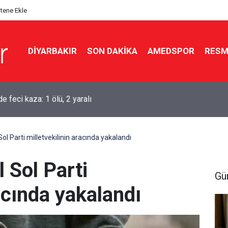
itene Ekle
DIYARBAKIR
SON DAKIKA
AMEDSPOR
RESM
aşkanı Erdoğan Suudi Arabistan’a gidiyor
 Sol Parti milletvekilinin aracında yakalandı
l Sol Parti
Gü
racında yakalandı