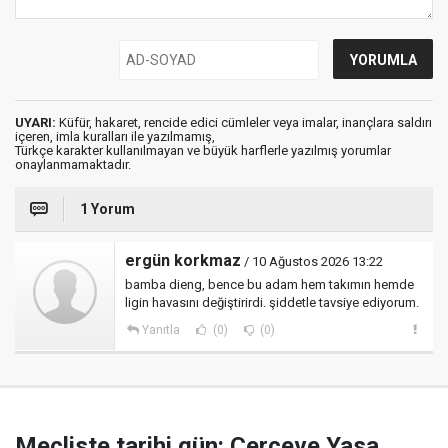
UYARI:
Küfür, hakaret, rencide edici cümleler veya imalar, inançlara saldırı
içeren, imla kuralları ile yazılmamış,
Türkçe karakter kullanılmayan ve büyük harflerle yazılmış yorumlar
onaylanmamaktadır.
1 Yorum
ergün korkmaz
/ 10 Ağustos 2026 13:22
bamba dieng, bence bu adam hem takımın hemde
ligin havasını değiştirirdi. şiddetle tavsiye ediyorum.
Yanıtla
(0)
(0)
Mecliste tarihi gün: Çerçeve Yasa