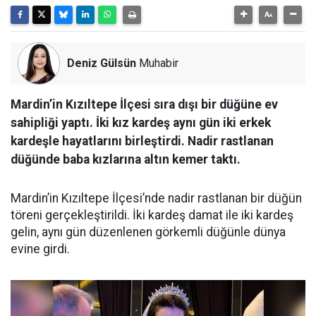
Deniz Gülsün
Muhabir
Mardin’in Kızıltepe İlçesi sıra dışı bir düğüne ev
sahipliği yaptı. İki kız kardeş aynı gün iki erkek
kardeşle hayatlarını birleştirdi. Nadir rastlanan
düğünde baba kızlarına altın kemer taktı.
Mardin’in Kızıltepe İlçesi’nde nadir rastlanan bir düğün
töreni gerçekleştirildi. İki kardeş damat ile iki kardeş
gelin, aynı gün düzenlenen görkemli düğünle dünya
evine girdi.