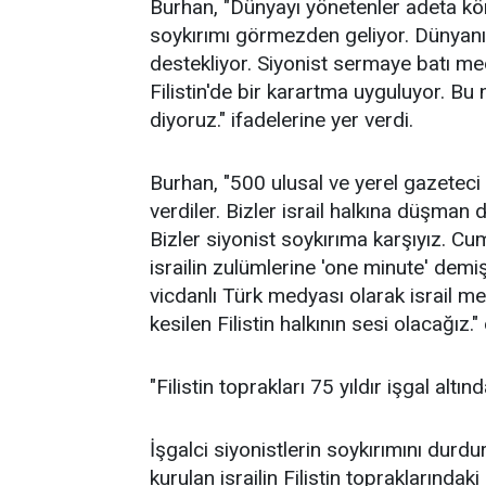
Burhan, "Dünyayı yönetenler adeta kör 
soykırımı görmezden geliyor. Dünyanın
destekliyor. Siyonist sermaye batı me
Filistin'de bir karartma uyguluyor. B
diyoruz." ifadelerine yer verdi.
Burhan, "500 ulusal ve yerel gazeteci F
verdiler. Bizler israil halkına düşman d
Bizler siyonist soykırıma karşıyız. 
israilin zulümlerine 'one minute' demi
vicdanlı Türk medyası olarak israil 
kesilen Filistin halkının sesi olacağız."
"Filistin toprakları 75 yıldır işgal altınd
İşgalci siyonistlerin soykırımını durdu
kurulan israilin Filistin topraklarındak