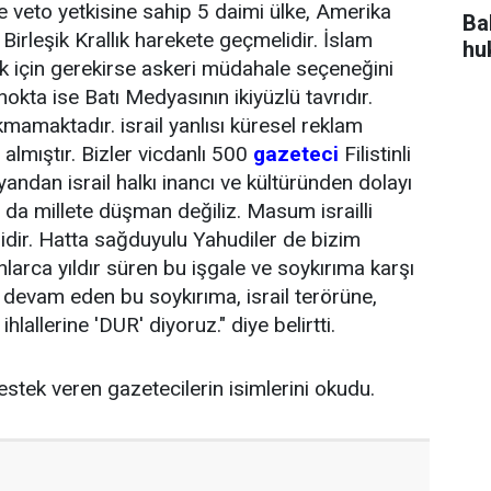
e veto yetkisine sahip 5 daimi ülke, Amerika
Bah
 Birleşik Krallık harekete geçmelidir. İslam
hu
k için gerekirse askeri müdahale seçeneğini
okta ise Batı Medyasının ikiyüzlü tavrıdır.
kmamaktadır. israil yanlısı küresel reklam
 almıştır. Bizler vicdanlı 500
gazeteci
Filistinli
andan israil halkı inancı ve kültüründen dolayı
a da millete düşman değiliz. Masum israilli
lidir. Hatta sağduyulu Yahudiler de bizim
nlarca yıldır süren bu işgale ve soykırıma karşı
n devam eden bu soykırıma, israil terörüne,
hlallerine 'DUR' diyoruz." diye belirtti.
stek veren gazetecilerin isimlerini okudu.