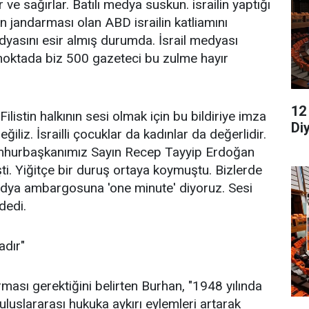
ve sağırlar. Batılı medya suskun. israilin yaptığı
 jandarması olan ABD israilin katliamını
dyasını esir almış durumda. İsrail medyası
u noktada biz 500 gazeteci bu zulme hayır
12
ilistin halkının sesi olmak için bu bildiriye imza
Di
eğiliz. İsrailli çocuklar da kadınlar da değerlidir.
Cumhurbaşkanımız Sayın Recep Tayyip Erdoğan
şti. Yiğitçe bir duruş ortaya koymuştu. Bizlerde
medya ambargosuna 'one minute' diyoruz. Sesi
 dedi.
adır"
rması gerektiğini belirten Burhan, "1948 yılında
i uluslararası hukuka aykırı eylemleri artarak