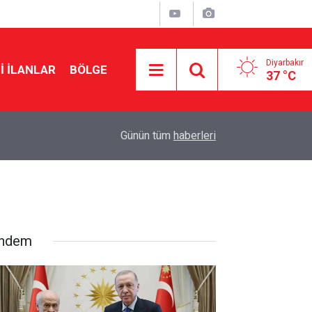
Diyarbakır
I İLANLAR
BÖLGE
37 °C
10:44
Diyarbakır’daki hastanenin statüsü yükseltildi
Günün tüm
haberleri
ndem