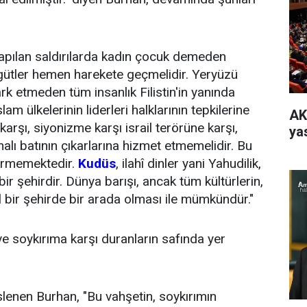
yapılan saldırılarda kadın çocuk demeden
örgütler hemen harekete geçmelidir. Yeryüzü
ı fark etmeden tüm insanlık Filistin'in yanında
slam ülkelerinin liderleri halklarının tepkilerine
AK
arşı, siyonizme karşı israil terörüne karşı,
yas
malı batının çıkarlarına hizmet etmemelidir. Bu
irmemektedir.
Kudüs
, ilahî dinler yani Yahudilik,
bir şehirdir. Dünya barışı, ancak tüm kültürlerin,
sal bir şehirde bir arada olması ile mümkündür."
 ve soykırıma karşı duranların safında yer
lenen Burhan, "Bu vahşetin, soykırımın