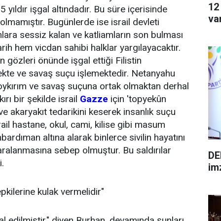
12
 yıldır işgal altındadır. Bu süre içerisinde
va
olmamıştır. Bugünlerde ise israil devleti
mlara sessiz kalan ve katliamların son bulması
ih hem vicdan sahibi halklar yargılayacaktır.
 gözleri önünde işgal ettiği Filistin
ekte ve savaş suçu işlemektedir. Netanyahu
oykırım ve savaş suçuna ortak olmaktan derhal
rı bir şekilde israil
Gazze
için 'topyekûn
 ve akaryakıt tedarikini keserek insanlık suçu
srail hastane, okul, cami, kilise gibi masum
bardıman altına alarak binlerce sivilin hayatını
yaralanmasına sebep olmuştur. Bu saldırılar
DE
i.
im
tepkilerine kulak vermelidir"
al edilmiştir." diyen Burhan, devamında şunları