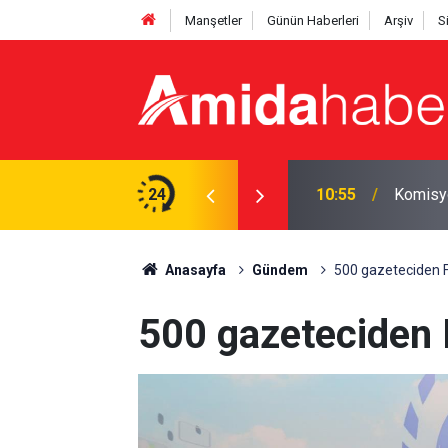
Manşetler
Günün Haberleri
Arşiv
S
e yasa
24
10:55
Komisyo
Anasayfa
Gündem
500 gazeteciden Fi
500 gazeteciden F