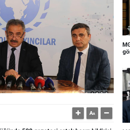
MG
gö