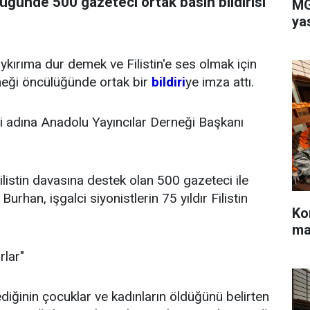
üğünde 500 gazeteci ortak basın bildirisi
MG
ya
kırıma dur demek ve Filistin'e ses olmak için
neği öncülüğünde ortak bir
bildiri
ye imza attı.
ci adına Anadolu Yayıncılar Derneği Başkanı
ilistin davasına destek olan 500 gazeteci ile
 Burhan, işgalci siyonistlerin 75 yıldır Filistin
Ko
ma
rlar"
nlediğinin çocuklar ve kadınların öldüğünü belirten