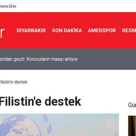
itene Ekle
DIYARBAKIR
SON DAKIKA
AMEDSPOR
RESM
ndan geçti: Korucuların maaşı artıyor
listin'e destek
ilistin'e destek
Gü