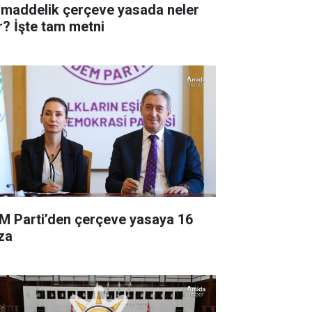
 maddelik çerçeve yasada neler
r? İşte tam metni
M Parti’den çerçeve yasaya 16
za