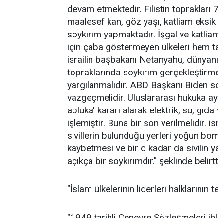
devam etmektedir. Filistin toprakları 75
maalesef kan, göz yaşı, katliam eksik 
soykırım yapmaktadır. İşgal ve katlia
için çaba göstermeyen ülkeleri hem tar
israilin başbakanı Netanyahu, dünyanın
topraklarında soykırım gerçekleştirm
yargılanmalıdır. ABD Başkanı Biden s
vazgeçmelidir. Uluslararası hukuka aykı
abluka' kararı alarak elektrik, su, gıda
işlemiştir. Buna bir son verilmelidir. i
sivillerin bulunduğu yerleri yoğun bom
kaybetmesi ve bir o kadar da sivilin 
açıkça bir soykırımdır." şeklinde belirtt
"İslam ülkelerinin liderleri halklarının 
"1949 tarihli Cenevre Sözleşmeleri ihl