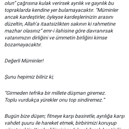
olun” çağrısına kulak verirsek ayrılık ve gayrılık bu
topraklarda kendine yer bulamayacaktır. “Müminler
ancak kardeştirler, öyleyse kardeşlerinizin arasını
düzeltin, Allah’a itaatsizlikten sakının ki rahmetine
mazhar olasınız” emr-i ilahisine göre davranırsak
vatanımızın dirliğini ve ümmetin birliğini kimse
bozamayacaktır.
Değerli Müminler!
Şunu hepimiz biliriz ki;
“Girmeden tefrika bir millete düşman giremez.
Toplu vurdukça yürekler onu top sindiremez.”
Bugün bize düşen; fitneye karşı basiretle, ayrılığa karşı
vahdet şuuru ile hareket etmek, birbirimizi koruyup