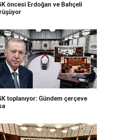
K öncesi Erdoğan ve Bahçeli
rüşüyor
K toplanıyor: Gündem çerçeve
sa