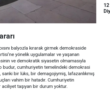
12
Di
ararı
apısını balyozla kırarak girmek demokraside
rtisi’ne yönelik uygulamalar ve yaşanan
asinin ve demokratik siyasetin olmamasıyla
ebep budur, cumhuriyetin temelindeki demokrasi
 sanki bir lüks, bir demagojiymiş, lafazanlıkmış
ları vahim bir hatadır. Cumhuriyetin
 aciliyet taşıyan bir durum yoktur.