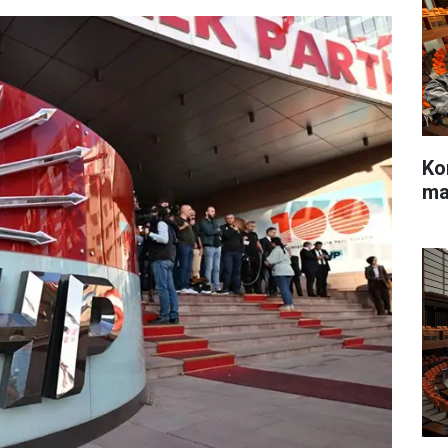
Ko
ma