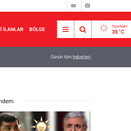
Diyarbakır
I İLANLAR
BÖLGE
35 °C
09:52
Diyarbakır’da dağ keçileri sürü halinde görüldü
Günün tüm
haberleri
ndem