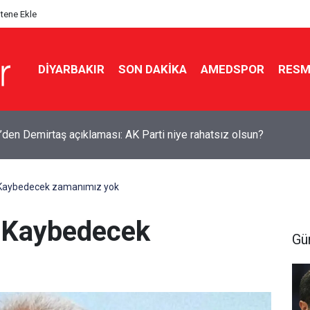
itene Ekle
DIYARBAKIR
SON DAKIKA
AMEDSPOR
RESM
’den Demirtaş açıklaması: AK Parti niye rahatsız olsun?
 Kaybedecek zamanımız yok
: Kaybedecek
Gü