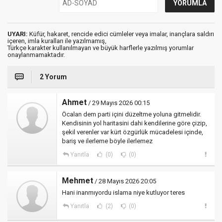
UYARI:
Küfür, hakaret, rencide edici cümleler veya imalar, inançlara saldırı
içeren, imla kuralları ile yazılmamış,
Türkçe karakter kullanılmayan ve büyük harflerle yazılmış yorumlar
onaylanmamaktadır.
2 Yorum
Ahmet
/ 29 Mayıs 2026 00:15
Öcalan dem parti içini düzeltme yoluna gitmelidir.
Kendisinin yol haritasini dahi kendilerine göre çizip,
şekil verenler var kürt özgürlük mücadelesi içinde,
bariş ve ilerleme böyle ilerlemez
Yanıtla
(0)
(0)
Mehmet
/ 28 Mayıs 2026 20:05
Hani inanmıyordu islama niye kutluyor teres
Yanıtla
(2)
(0)