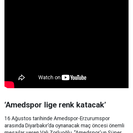
‘Amedspor lige renk katacak’
16 Ağustos tarihinde Amedspor-Erzurumspor
arasında Diyarbakır’da oynanacak maç öncesi önemli
mesajlar veren Vali Zorluoğlu, “Amedspor'un Süper