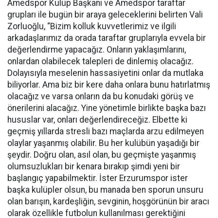
Amedspor Kulüp Başkanı ve Amedspor taraftar
grupları ile bugün bir araya geleceklerini belirten Vali
Zorluoğlu, “Bizim kolluk kuvvetlerimiz ve ilgili
arkadaşlarımız da orada taraftar gruplarıyla evvela bir
değerlendirme yapacağız. Onların yaklaşımlarını,
onlardan olabilecek talepleri de dinlemiş olacağız.
Dolayısıyla meselenin hassasiyetini onlar da mutlaka
biliyorlar. Ama biz bir kere daha onlara bunu hatırlatmış
olacağız ve varsa onların da bu konudaki görüş ve
önerilerini alacağız. Yine yönetimle birlikte başka bazı
hususlar var, onları değerlendireceğiz. Elbette ki
geçmiş yıllarda stresli bazı maçlarda arzu edilmeyen
olaylar yaşanmış olabilir. Bu her kulübün yaşadığı bir
şeydir. Doğru olan, asıl olan, bu geçmişte yaşanmış
olumsuzlukları bir kenara bırakıp şimdi yeni bir
başlangıç yapabilmektir. İster Erzurumspor ister
başka kulüpler olsun, bu manada ben sporun unsuru
olan barışın, kardeşliğin, sevginin, hoşgörünün bir aracı
olarak özellikle futbolun kullanılması gerektiğini