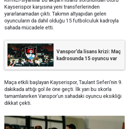
Kayserispor karşısına yeni transferlerinden
yararlanamadan çıktı. Takımın altyapıdan gelen
oyuncuların da dahil olduğu 15 futbolculuk kadroyla
sahada mücadele etti.
Vanspor’da lisans krizi: Maç
kadrosunda 15 oyuncu var
Maça etkili başlayan Kayserispor, Taulant Seferi’nin 9.
dakikada attığı gol ile öne geçti. İlk yarı bu skorla
tamamlanırken Vanspor’un sahadaki oyuncu eksikliği
dikkat çekti.