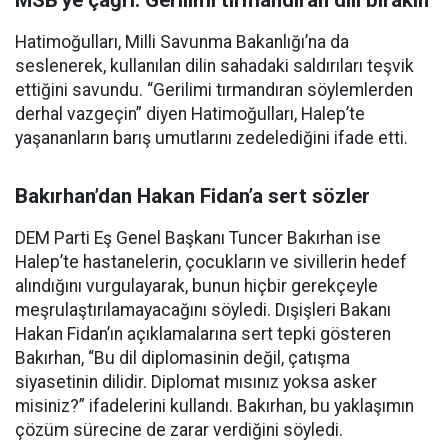
MSB’ye çağrı: Gerilimi tırmandıran dili bırakın
Hatimoğulları, Milli Savunma Bakanlığı’na da
seslenerek, kullanılan dilin sahadaki saldırıları teşvik
ettiğini savundu. “Gerilimi tırmandıran söylemlerden
derhal vazgeçin” diyen Hatimoğulları, Halep’te
yaşananların barış umutlarını zedelediğini ifade etti.
Bakırhan’dan Hakan Fidan’a sert sözler
DEM Parti Eş Genel Başkanı Tuncer Bakırhan ise
Halep’te hastanelerin, çocukların ve sivillerin hedef
alındığını vurgulayarak, bunun hiçbir gerekçeyle
meşrulaştırılamayacağını söyledi. Dışişleri Bakanı
Hakan Fidan’ın açıklamalarına sert tepki gösteren
Bakırhan, “Bu dil diplomasinin değil, çatışma
siyasetinin dilidir. Diplomat mısınız yoksa asker
misiniz?” ifadelerini kullandı. Bakırhan, bu yaklaşımın
çözüm sürecine de zarar verdiğini söyledi.