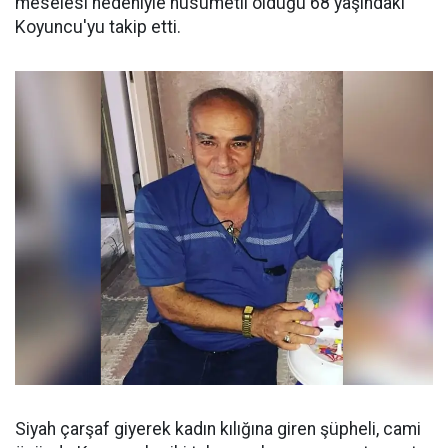
meselesi nedeniyle husumetli olduğu 68 yaşındaki
Koyuncu'yu takip etti.
Siyah çarşaf giyerek kadın kılığına giren şüpheli, cami