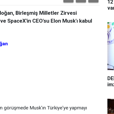
12
va
ğan, Birleşmiş Milletler Zirvesi
 ve SpaceX'in CEO'su Elon Musk'ı kabul
oğan
DE
im
en görüşmede Musk'ın Türkiye'ye yapmayı