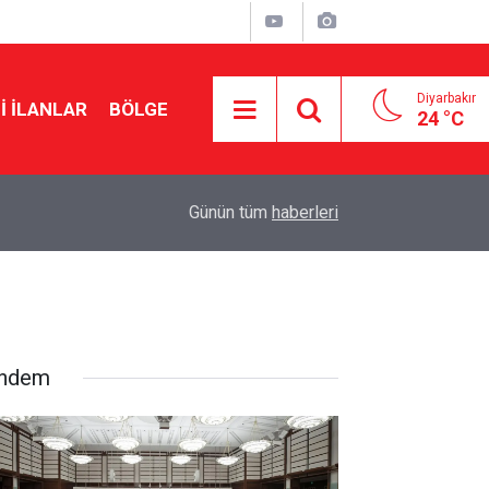
Diyarbakır
I İLANLAR
BÖLGE
24 °C
21:46
Diyarbakır’da geçici satış fuarlarına tepki
Günün tüm
haberleri
ndem