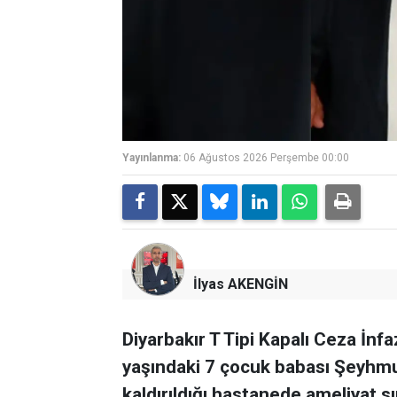
Yayınlanma:
06 Ağustos 2026 Perşembe 00:00
İlyas AKENGİN
Diyarbakır T Tipi Kapalı Ceza İn
yaşındaki 7 çocuk babası Şeyhmu
kaldırıldığı hastanede ameliyat sı