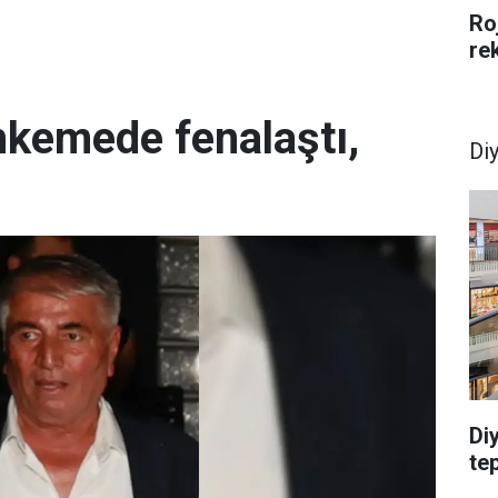
Ro
re
hkemede fenalaştı,
Di
Di
te