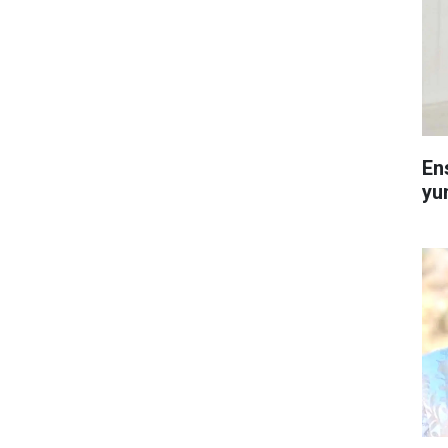
En
yu