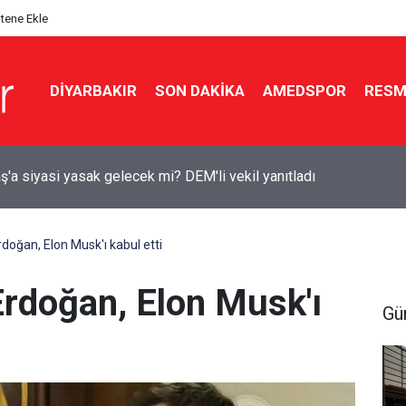
itene Ekle
DIYARBAKIR
SON DAKIKA
AMEDSPOR
RESM
lik tarihi teklife Diyarbakır’dan kimler imza attı?
oğan, Elon Musk'ı kabul etti
rdoğan, Elon Musk'ı
Gü