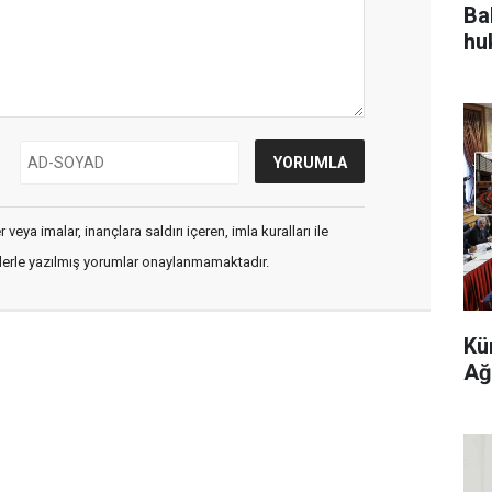
Bah
hu
veya imalar, inançlara saldırı içeren, imla kuralları ile
flerle yazılmış yorumlar onaylanmamaktadır.
Kü
Ağ