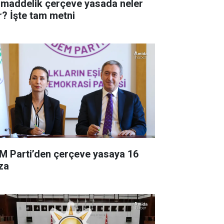
 maddelik çerçeve yasada neler
r? İşte tam metni
M Parti’den çerçeve yasaya 16
za