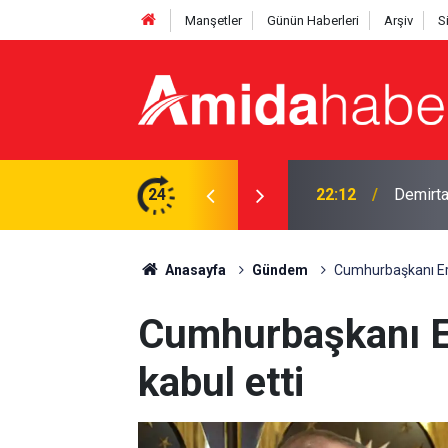
Manşetler
Günün Haberleri
Arşiv
S
mi? DEM'li vekil yanıtladı
24
21:53
12 madde
Anasayfa
Gündem
Cumhurbaşkanı Erd
Cumhurbaşkanı E
kabul etti