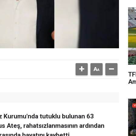
TF
Am
faz Kurumu'nda tutuklu bulunan 63
s Ateş, rahatsızlanmasının ardından
rasında hayatını kaybetti.