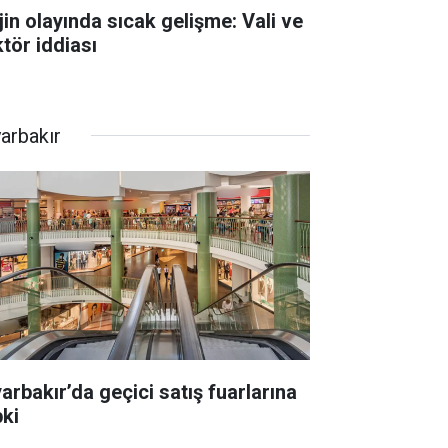
jin olayında sıcak gelişme: Vali ve
ktör iddiası
yarbakır
yarbakır’da geçici satış fuarlarına
pki