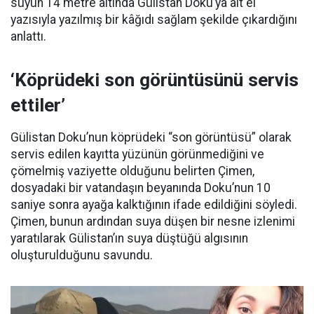
suyun 14 metre altında Gülistan Doku’ya ait el
yazısıyla yazılmış bir kâğıdı sağlam şekilde çıkardığını
anlattı.
‘Köprüdeki son görüntüsünü servis
ettiler’
Gülistan Doku’nun köprüdeki “son görüntüsü” olarak
servis edilen kayıtta yüzünün görünmediğini ve
çömelmiş vaziyette olduğunu belirten Çimen,
dosyadaki bir vatandaşın beyanında Doku’nun 10
saniye sonra ayağa kalktığının ifade edildiğini söyledi.
Çimen, bunun ardından suya düşen bir nesne izlenimi
yaratılarak Gülistan’ın suya düştüğü algısının
oluşturulduğunu savundu.