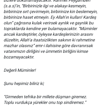
bizlere dokunamayacaktır. Rahmet Peygamberi
(s.a.s)’in, “Birbirinizle ilgi ve alakayı kesmeyin,
birbirinize sırt çevirmeyin, birbirinize kin beslemeyin,
birbirinize haset etmeyin. Ey Allah’ın kulları! Kardeş
olun” çağrısına kulak verirsek ayrılık ve gayrılık bu
topraklarda kendine yer bulamayacaktır. “Müminler
ancak kardeştirler, öyleyse kardeşlerinizin arasını
düzeltin, Allah’a itaatsizlikten sakının ki rahmetine
mazhar olasınız” emr-i ilahisine göre davranırsak
vatanımızın dirliğini ve ümmetin birliğini kimse
bozamayacaktır.
Değerli Müminler!
Şunu hepimiz biliriz ki;
“Girmeden tefrika bir millete düşman giremez.
Toplu vurdukça yürekler onu top sindiremez.”