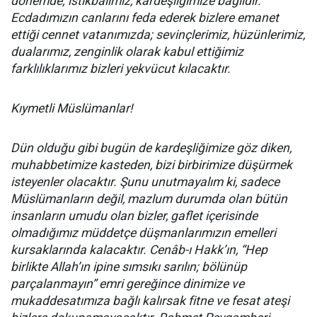
dönemde; istikbalimiz, kardeşliğimize bağlıdır.
Ecdadımızın canlarını feda ederek bizlere emanet
ettiği cennet vatanımızda; sevinçlerimiz, hüzünlerimiz,
dualarımız, zenginlik olarak kabul ettiğimiz
farklılıklarımız bizleri yekvücut kılacaktır.
Kıymetli Müslümanlar!
Dün olduğu gibi bugün de kardeşliğimize göz diken,
muhabbetimize kasteden, bizi birbirimize düşürmek
isteyenler olacaktır. Şunu unutmayalım ki, sadece
Müslümanların değil, mazlum durumda olan bütün
insanların umudu olan bizler, gaflet içerisinde
olmadığımız müddetçe düşmanlarımızın emelleri
kursaklarında kalacaktır. Cenâb-ı Hakk’ın, “Hep
birlikte Allah’ın ipine sımsıkı sarılın; bölünüp
parçalanmayın” emri gereğince dinimize ve
mukaddesatımıza bağlı kalırsak fitne ve fesat ateşi