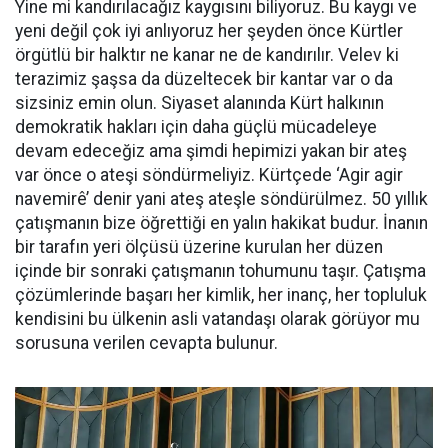
Yine mi kandırılacağız kaygısını biliyoruz. Bu kaygı ve
yeni değil çok iyi anlıyoruz her şeyden önce Kürtler
örgütlü bir halktır ne kanar ne de kandırılır. Velev ki
terazimiz şaşsa da düzeltecek bir kantar var o da
sizsiniz emin olun. Siyaset alanında Kürt halkının
demokratik hakları için daha güçlü mücadeleye
devam edeceğiz ama şimdi hepimizi yakan bir ateş
var önce o ateşi söndürmeliyiz. Kürtçede ‘Agir agir
navemirê’ denir yani ateş ateşle söndürülmez. 50 yıllık
çatışmanın bize öğrettiği en yalın hakikat budur. İnanın
bir tarafın yeri ölçüsü üzerine kurulan her düzen
içinde bir sonraki çatışmanın tohumunu taşır. Çatışma
çözümlerinde başarı her kimlik, her inanç, her topluluk
kendisini bu ülkenin asli vatandaşı olarak görüyor mu
sorusuna verilen cevapta bulunur.