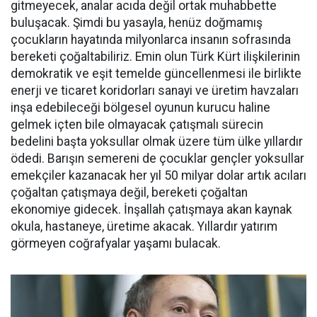
gitmeyecek, analar acıda değil ortak muhabbette
buluşacak. Şimdi bu yasayla, henüz doğmamış
çocukların hayatında milyonlarca insanın sofrasında
bereketi çoğaltabiliriz. Emin olun Türk Kürt ilişkilerinin
demokratik ve eşit temelde güncellenmesi ile birlikte
enerji ve ticaret koridorları sanayi ve üretim havzaları
inşa edebileceği bölgesel oyunun kurucu haline
gelmek içten bile olmayacak çatışmalı sürecin
bedelini başta yoksullar olmak üzere tüm ülke yıllardır
ödedi. Barışın semereni de çocuklar gençler yoksullar
emekçiler kazanacak her yıl 50 milyar dolar artık acıları
çoğaltan çatışmaya değil, bereketi çoğaltan
ekonomiye gidecek. İnşallah çatışmaya akan kaynak
okula, hastaneye, üretime akacak. Yıllardır yatırım
görmeyen coğrafyalar yaşamı bulacak.