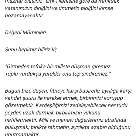
mazhar olasınız” emr-i ilahisine göre davranırsak
vatanımızın dirliğini ve ümmetin birliğini kimse
bozamayacaktır.
Değerli Müminler!
Şunu hepimiz biliriz ki;
“Girmeden tefrika bir millete düşman giremez.
Toplu vurdukça yürekler onu top sindiremez.”
Bugün bize düşen; fitneye karşı basiretle, ayrılığa karşı
vahdet şuuru ile hareket etmek, birbirimizi koruyup
gözetmektir. Kardeşliğimizi zedeleyebilecek her türlü
şeyden uzak durmak, birbirimizin yükünü
hafifletmektir. Milli ve manevi değerlerimiz etrafında
buluşmak; birlikte rahmetin, ayrılıkta azabın olduğunu
unutmamaktır.