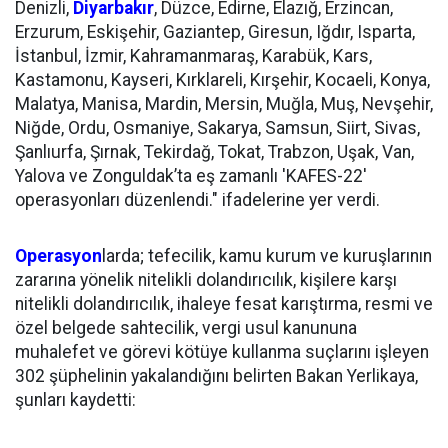
Denizli,
Diyarbakır
, Düzce, Edirne, Elazığ, Erzincan,
Erzurum, Eskişehir, Gaziantep, Giresun, Iğdır, Isparta,
İstanbul, İzmir, Kahramanmaraş, Karabük, Kars,
Kastamonu, Kayseri, Kırklareli, Kırşehir, Kocaeli, Konya,
Malatya, Manisa, Mardin, Mersin, Muğla, Muş, Nevşehir,
Niğde, Ordu, Osmaniye, Sakarya, Samsun, Siirt, Sivas,
Şanlıurfa, Şırnak, Tekirdağ, Tokat, Trabzon, Uşak, Van,
Yalova ve Zonguldak’ta eş zamanlı 'KAFES-22'
operasyonları düzenlendi." ifadelerine yer verdi.
Operasyon
larda; tefecilik, kamu kurum ve kuruşlarının
zararına yönelik nitelikli dolandırıcılık, kişilere karşı
nitelikli dolandırıcılık, ihaleye fesat karıştırma, resmi ve
özel belgede sahtecilik, vergi usul kanununa
muhalefet ve görevi kötüye kullanma suçlarını işleyen
302 şüphelinin yakalandığını belirten Bakan Yerlikaya,
şunları kaydetti: