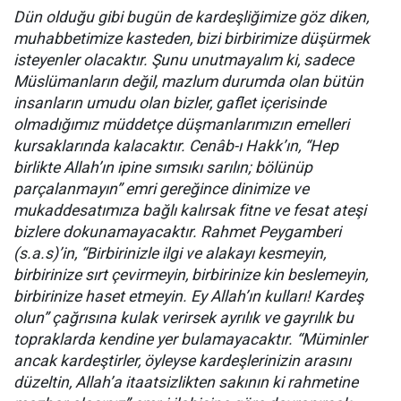
Dün olduğu gibi bugün de kardeşliğimize göz diken,
muhabbetimize kasteden, bizi birbirimize düşürmek
isteyenler olacaktır. Şunu unutmayalım ki, sadece
Müslümanların değil, mazlum durumda olan bütün
insanların umudu olan bizler, gaflet içerisinde
olmadığımız müddetçe düşmanlarımızın emelleri
kursaklarında kalacaktır. Cenâb-ı Hakk’ın, “Hep
birlikte Allah’ın ipine sımsıkı sarılın; bölünüp
parçalanmayın” emri gereğince dinimize ve
mukaddesatımıza bağlı kalırsak fitne ve fesat ateşi
bizlere dokunamayacaktır. Rahmet Peygamberi
(s.a.s)’in, “Birbirinizle ilgi ve alakayı kesmeyin,
birbirinize sırt çevirmeyin, birbirinize kin beslemeyin,
birbirinize haset etmeyin. Ey Allah’ın kulları! Kardeş
olun” çağrısına kulak verirsek ayrılık ve gayrılık bu
topraklarda kendine yer bulamayacaktır. “Müminler
ancak kardeştirler, öyleyse kardeşlerinizin arasını
düzeltin, Allah’a itaatsizlikten sakının ki rahmetine