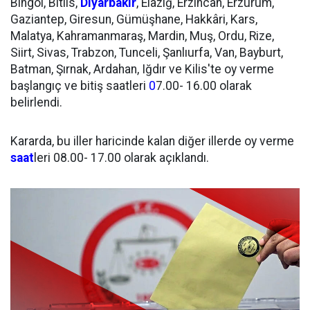
Bingöl, Bitlis,
Diyarbakır
, Elazığ, Erzincan, Erzurum,
Gaziantep, Giresun, Gümüşhane, Hakkâri, Kars,
Malatya, Kahramanmaraş, Mardin, Muş, Ordu, Rize,
Siirt, Sivas, Trabzon, Tunceli, Şanlıurfa, Van, Bayburt,
Batman, Şırnak, Ardahan, Iğdır ve Kilis'te oy verme
başlangıç ve bitiş saatleri
0
7.00- 16.00 olarak
belirlendi.
Kararda, bu iller haricinde kalan diğer illerde oy verme
saat
leri 08.00- 17.00 olarak açıklandı.