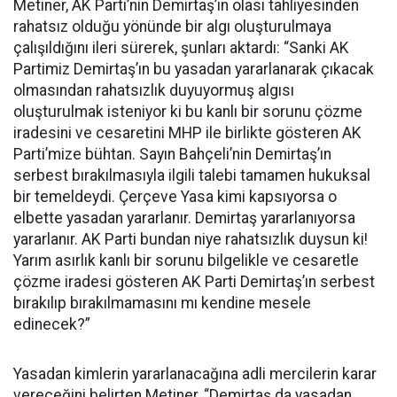
Metiner, AK Parti’nin Demirtaş’ın olası tahliyesinden
rahatsız olduğu yönünde bir algı oluşturulmaya
çalışıldığını ileri sürerek, şunları aktardı: “Sanki AK
Partimiz Demirtaş’ın bu yasadan yararlanarak çıkacak
olmasından rahatsızlık duyuyormuş algısı
oluşturulmak isteniyor ki bu kanlı bir sorunu çözme
iradesini ve cesaretini MHP ile birlikte gösteren AK
Parti’mize bühtan. Sayın Bahçeli’nin Demirtaş’ın
serbest bırakılmasıyla ilgili talebi tamamen hukuksal
bir temeldeydi. Çerçeve Yasa kimi kapsıyorsa o
elbette yasadan yararlanır. Demirtaş yararlanıyorsa
yararlanır. AK Parti bundan niye rahatsızlık duysun ki!
Yarım asırlık kanlı bir sorunu bilgelikle ve cesaretle
çözme iradesi gösteren AK Parti Demirtaş’ın serbest
bırakılıp bırakılmamasını mı kendine mesele
edinecek?”
Yasadan kimlerin yararlanacağına adli mercilerin karar
vereceğini belirten Metiner, “Demirtaş da yasadan