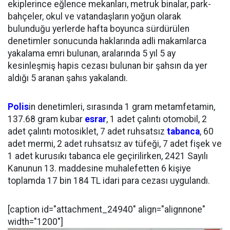
ekiplerince eğlence mekanları, metruk binalar, park-
bahçeler, okul ve vatandaşların yoğun olarak
bulunduğu yerlerde hafta boyunca sürdürülen
denetimler sonucunda haklarında adli makamlarca
yakalama emri bulunan, aralarında 5 yıl 5 ay
kesinleşmiş hapis cezası bulunan bir şahsın da yer
aldığı 5 aranan şahıs yakalandı.
Polis
in denetimleri, sırasında 1 gram metamfetamin,
137.68 gram kubar
esrar
, 1 adet çalıntı otomobil, 2
adet çalıntı motosiklet, 7 adet ruhsatsız
tabanca
, 60
adet mermi, 2 adet ruhsatsız av tüfeği, 7 adet fişek ve
1 adet kurusıkı tabanca ele geçirilirken, 2421 Sayılı
Kanunun 13. maddesine muhalefetten 6 kişiye
toplamda 17 bin 184 TL idari para cezası uygulandı.
[caption id="attachment_24940" align="alignnone"
width="1200"]