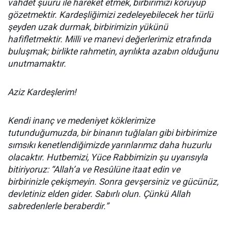
vahdet şuuru ile hareket etmek, birbirimizi koruyup
gözetmektir. Kardeşliğimizi zedeleyebilecek her türlü
şeyden uzak durmak, birbirimizin yükünü
hafifletmektir. Milli ve manevi değerlerimiz etrafında
buluşmak; birlikte rahmetin, ayrılıkta azabın olduğunu
unutmamaktır.
Aziz Kardeşlerim!
Kendi inanç ve medeniyet köklerimize
tutunduğumuzda, bir binanın tuğlaları gibi birbirimize
sımsıkı kenetlendiğimizde yarınlarımız daha huzurlu
olacaktır. Hutbemizi, Yüce Rabbimizin şu uyarısıyla
bitiriyoruz: “Allah’a ve Resûlüne itaat edin ve
birbirinizle çekişmeyin. Sonra gevşersiniz ve gücünüz,
devletiniz elden gider. Sabırlı olun. Çünkü Allah
sabredenlerle beraberdir.”