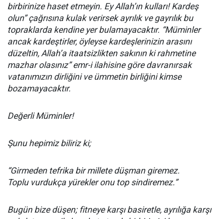
birbirinize haset etmeyin. Ey Allah’ın kulları! Kardeş
olun” çağrısına kulak verirsek ayrılık ve gayrılık bu
topraklarda kendine yer bulamayacaktır. “Müminler
ancak kardeştirler, öyleyse kardeşlerinizin arasını
düzeltin, Allah’a itaatsizlikten sakının ki rahmetine
mazhar olasınız” emr-i ilahisine göre davranırsak
vatanımızın dirliğini ve ümmetin birliğini kimse
bozamayacaktır.
Değerli Müminler!
Şunu hepimiz biliriz ki;
“Girmeden tefrika bir millete düşman giremez.
Toplu vurdukça yürekler onu top sindiremez.”
Bugün bize düşen; fitneye karşı basiretle, ayrılığa karşı