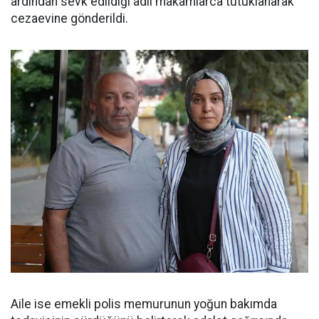
ardından sevk edildiği adli makamlarca tutuklanarak
cezaevine gönderildi.
Aile ise emekli polis memurunun yoğun bakımda