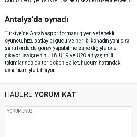
Como 1907'ye transfer olarak dikkatleri üzerine çekti.
Antalya’da oynadı
Türkiye'de Antalyaspor forması giyen yetenekli
oyuncu, hızı, patlayıcı gücü ve her iki kanadın yanı sıra
santrforda da görev yapabilme esnekliğiyle öne
çıkıyor. İsviçre’nin U18, U19 ve U20 alt yaş milli
takımlarında da ter döken Ballet, hücum hattındaki
dinamizmiyle biliniyor.
HABERE
YORUM KAT