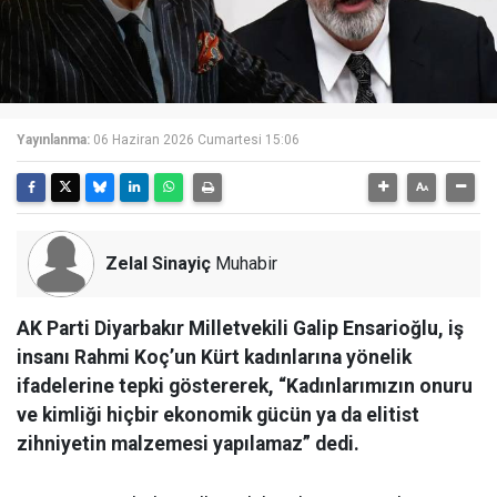
Yayınlanma:
06 Haziran 2026 Cumartesi 15:06
Zelal Sinayiç
Muhabir
AK Parti Diyarbakır Milletvekili Galip Ensarioğlu, iş
insanı Rahmi Koç’un Kürt kadınlarına yönelik
ifadelerine tepki göstererek, “Kadınlarımızın onuru
ve kimliği hiçbir ekonomik gücün ya da elitist
zihniyetin malzemesi yapılamaz” dedi.