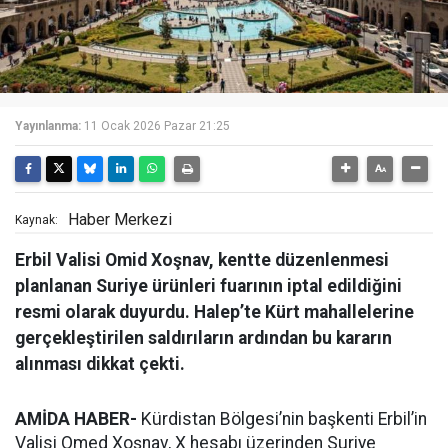
Yayınlanma:
11 Ocak 2026 Pazar 21:25
Haber Merkezi
Kaynak:
Erbil Valisi Omid Xoşnav, kentte düzenlenmesi
planlanan Suriye ürünleri fuarının iptal edildiğini
resmi olarak duyurdu. Halep’te Kürt mahallelerine
gerçekleştirilen saldırıların ardından bu kararın
alınması dikkat çekti.
AMİDA HABER-
Kürdistan Bölgesi’nin başkenti Erbil’in
Valisi Omed Xoşnav, X hesabı üzerinden Suriye