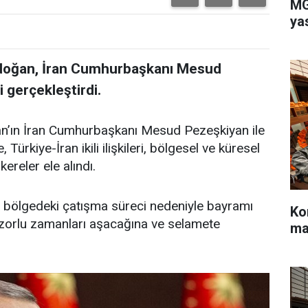
MG
ya
doğan, İran Cumhurbaşkanı Mesud
 gerçekleştirdi.
’ın İran Cumhurbaşkanı Mesud Pezeşkiyan ile
ürkiye-İran ikili ilişkileri, bölgesel ve küresel
ereler ele alındı.
ölgedeki çatışma süreci nedeniyle bayramı
Ko
bu zorlu zamanları aşacağına ve selamete
ma