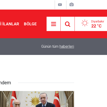
Diyarbakır
I İLANLAR
BÖLGE
22 °C
22:50
Cumhurbaşkanı Erdoğan Suudi Arabistan’a gidiy
Günün tüm
haberleri
ndem