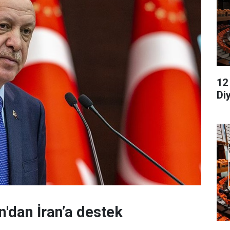
12
Di
dan İran’a destek