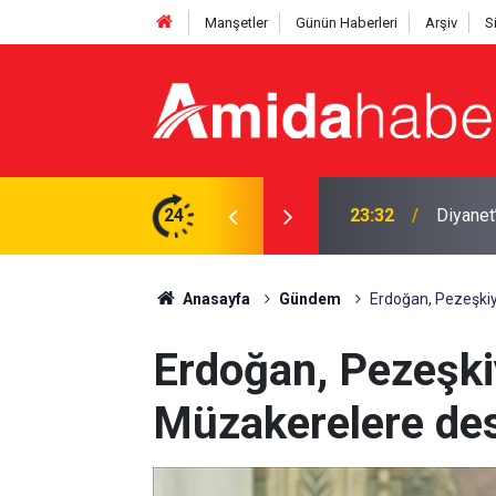
Manşetler
Günün Haberleri
Arşiv
S
deşlik’ mesajı
24
23:02
Mardin’d
Anasayfa
Gündem
Erdoğan, Pezeşkiy
Erdoğan, Pezeşkiy
Müzakerelere des