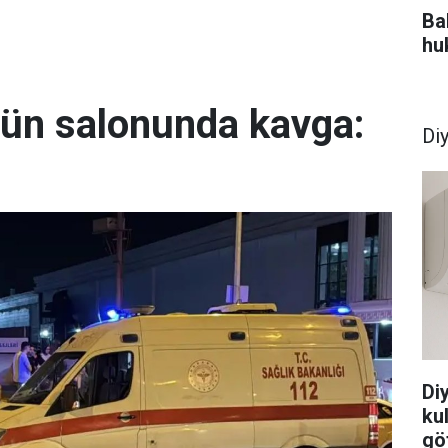
Bah
hu
ğün salonunda kavga:
Di
Di
ku
göt