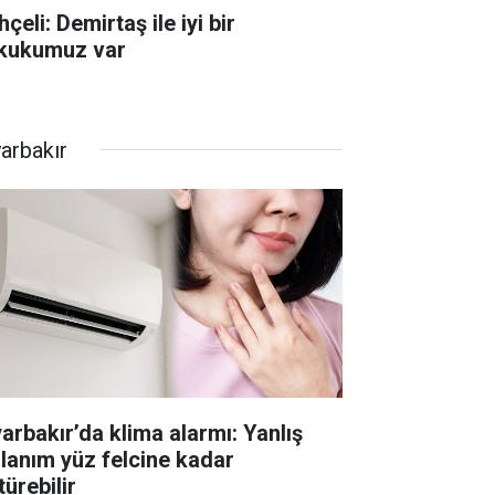
çeli: Demirtaş ile iyi bir
kukumuz var
yarbakır
yarbakır’da klima alarmı: Yanlış
llanım yüz felcine kadar
ürebilir