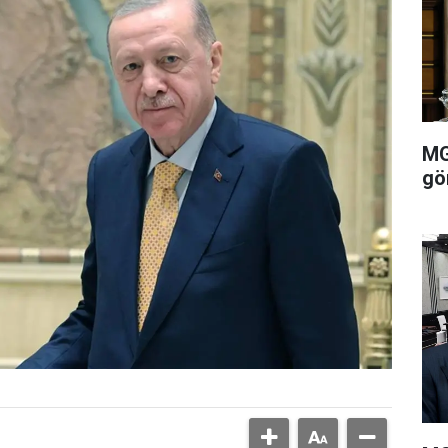
MG
gö