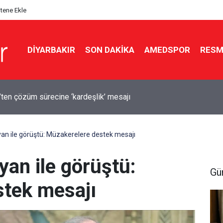
itene Ekle
DIYARBAKIR
SON DAKIKA
AMEDSPOR
RESM
e feci kaza: 1 ölü, 2 yaralı
an ile görüştü: Müzakerelere destek mesajı
an ile görüştü:
Gü
tek mesajı