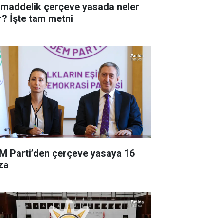
 maddelik çerçeve yasada neler
r? İşte tam metni
M Parti’den çerçeve yasaya 16
za