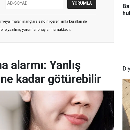
Bah
hu
veya imalar, inançlara saldırı içeren, imla kuralları ile
flerle yazılmış yorumlar onaylanmamaktadır.
ma alarmı: Yanlış
Di
ine kadar götürebilir