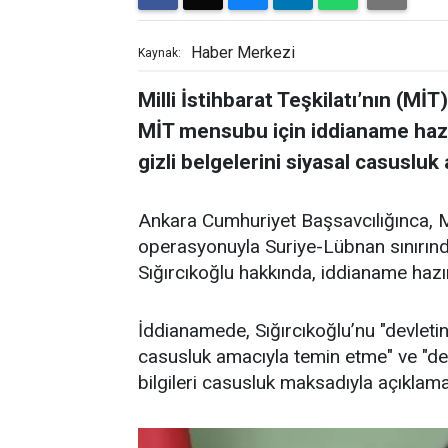
Haber Merkezi
Kaynak:
Milli İstihbarat Teşkilatı’nın (Mİ
MİT mensubu için iddianame hazır
gizli belgelerini siyasal casuslu
Ankara Cumhuriyet Başsavcılığınca, Mil
operasyonuyla Suriye-Lübnan sınırınd
Sığırcıkoğlu hakkında, iddianame hazır
İddianamede, Sığırcıkoğlu’nu "devletin 
casusluk amacıyla temin etme" ve "devl
bilgileri casusluk maksadıyla açıklama"