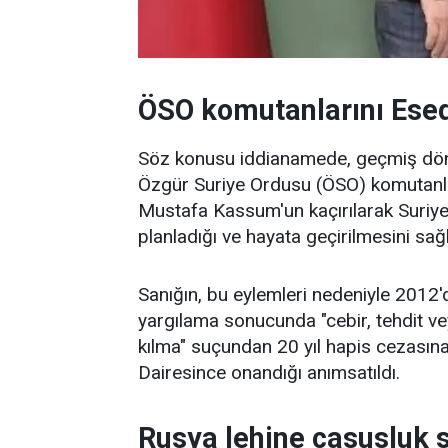
ÖSO komutanlarını Esed
Söz konusu iddianamede, geçmiş döne
Özgür Suriye Ordusu (ÖSO) komutanl
Mustafa Kassum'un kaçırılarak Suriye 
planladığı ve hayata geçirilmesini sağla
Sanığın, bu eylemleri nedeniyle 201
yargılama sonucunda "cebir, tehdit vey
kılma" suçundan 20 yıl hapis cezasına 
Dairesince onandığı anımsatıldı.
Rusya lehine casusluk 