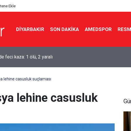
itene Ekle
DIYARBAKIR
SON DAKIKA
AMEDSPOR
RESM
aşkanı Erdoğan Suudi Arabistan’a gidiyor
ya lehine casusluk suçlaması
sya lehine casusluk
Gü