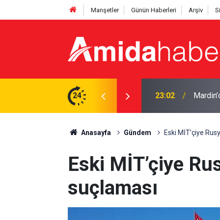
Manşetler
Günün Haberleri
Arşiv
S
lı
24
22:50
Cumhurb
Anasayfa
Gündem
Eski MİT’çiye Rus
Eski MİT’çiye Ru
suçlaması