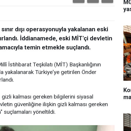
MG
ya
T) sınır dışı operasyonuyla yakalanan eski
landı. İddianamede, eski MİT’çi devletin
k amacıyla temin etmekle suçlandı.
lî İstihbarat Teşkilatı (MİT) Başkanlığının
a yakalanarak Türkiye'ye getirilen Önder
landı.
Ko
gizli kalması gereken bilgilerini siyasal
ma
etin güvenliğine ilişkin gizli kalması gereken
 suçlamaları yöneltildi.