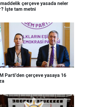
 maddelik çerçeve yasada neler
r? İşte tam metni
M Parti’den çerçeve yasaya 16
za