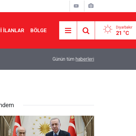
Diyarbakır
I İLANLAR
BÖLGE
21 °C
21:47
MGK’den çözüm süreci mesajı: Tarihi bir merhal
Günün tüm
haberleri
ndem