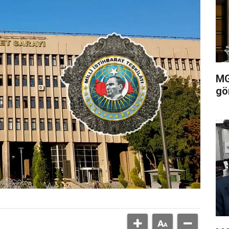
MG
gö