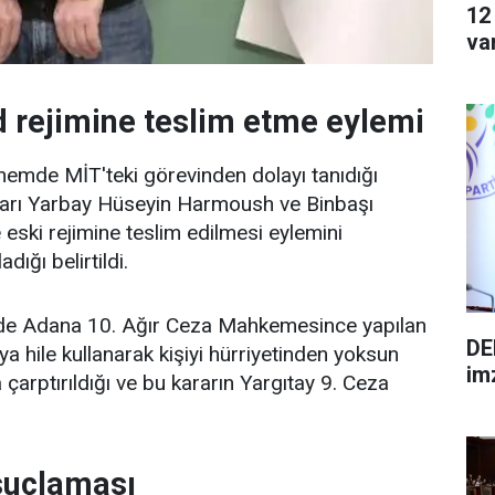
12
va
 rejimine teslim etme eylemi
mde MİT'teki görevinden dolayı tanıdığı
arı Yarbay Hüseyin Harmoush ve Binbaşı
eski rejimine teslim edilmesi eylemini
dığı belirtildi.
2'de Adana 10. Ağır Ceza Mahkemesince yapılan
DE
a hile kullanarak kişiyi hürriyetinden yoksun
im
çarptırıldığı ve bu kararın Yargıtay 9. Ceza
suçlaması