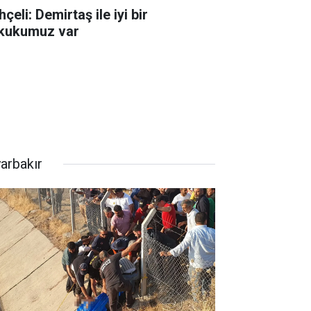
çeli: Demirtaş ile iyi bir
kukumuz var
yarbakır