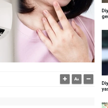
Di
ge
Di
ya