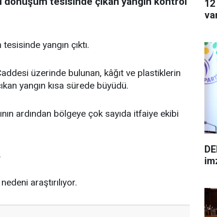
eri dönüşüm tesisinde çıkan yangın kontrol
12
va
 tesisinde yangın çıktı.
desi üzerinde bulunan, kâğıt ve plastiklerin
ıkan yangın kısa sürede büyüdü.
nın ardından bölgeye çok sayıda itfaiye ekibi
DE
.
im
nedeni araştırılıyor.