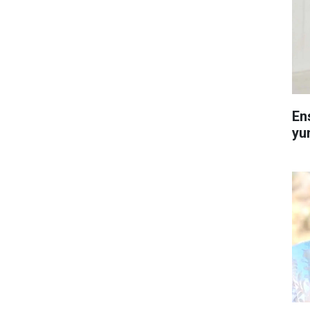
En
yu