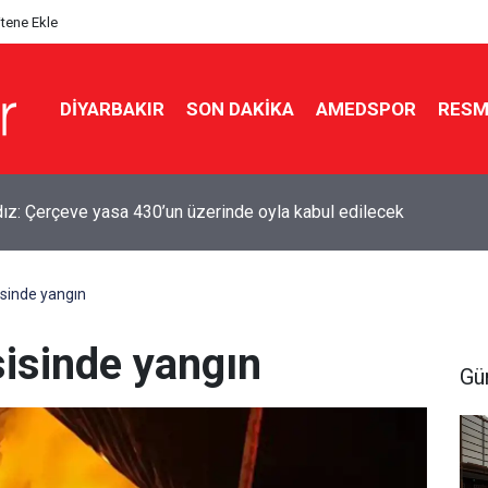
itene Ekle
DIYARBAKIR
SON DAKIKA
AMEDSPOR
RESM
ldız: Çerçeve yasa 430’un üzerinde oyla kabul edilecek
sinde yangın
isinde yangın
Gü