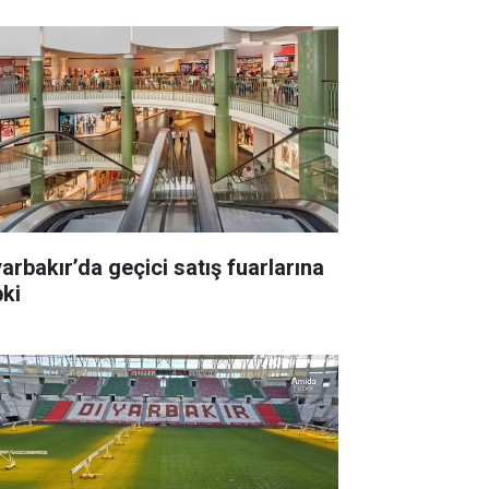
yarbakır’da geçici satış fuarlarına
pki