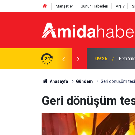
Manşetler
Günün Haberleri
Arşiv
S
 12 yaralı
24
09:26
Feti Yı
Anasayfa
Gündem
Geri dönüşüm tesi
Geri dönüşüm tes