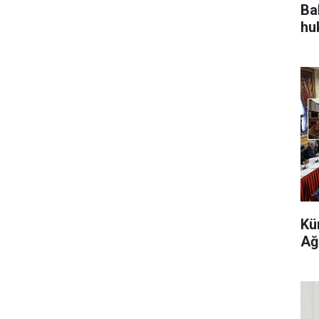
Bah
hu
Kü
Ağ