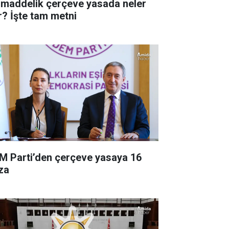
 maddelik çerçeve yasada neler
r? İşte tam metni
M Parti’den çerçeve yasaya 16
za