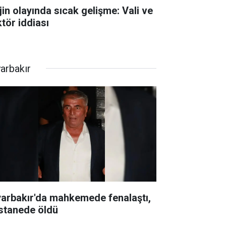
jin olayında sıcak gelişme: Vali ve
ktör iddiası
yarbakır
yarbakır'da mahkemede fenalaştı,
stanede öldü