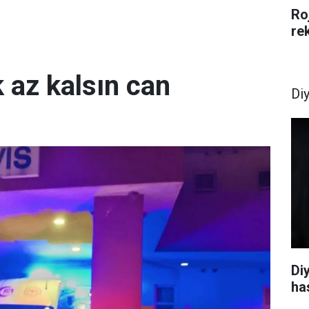
Ro
re
k az kalsın can
Di
Di
ha