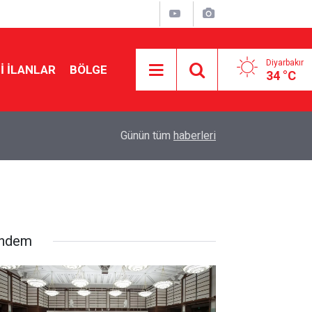
Diyarbakır
I İLANLAR
BÖLGE
34 °C
08:36
2027 emlak vergisi inşaat maliyet bedelleri açık
Günün tüm
haberleri
ndem