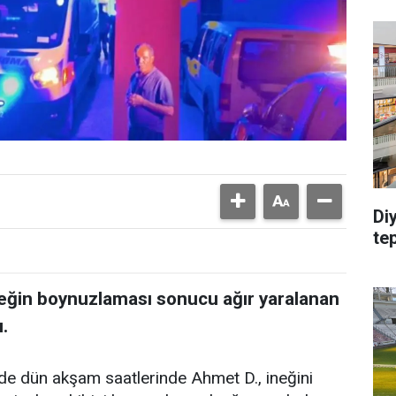
Di
te
neğin boynuzlaması sonucu ağır yaralanan
ı.
inde dün akşam saatlerinde Ahmet D., ineğini