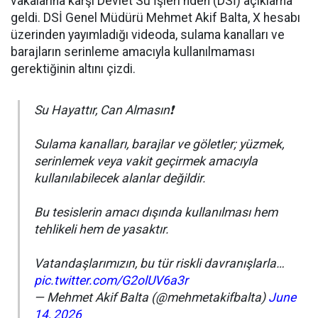
vakalarına karşı Devlet Su İşleri'nden (DSİ) açıklama
geldi. DSİ Genel Müdürü Mehmet Akif Balta, X hesabı
üzerinden yayımladığı videoda, sulama kanalları ve
barajların serinleme amacıyla kullanılmaması
gerektiğinin altını çizdi.
Su Hayattır, Can Almasın❗
Sulama kanalları, barajlar ve göletler; yüzmek,
serinlemek veya vakit geçirmek amacıyla
kullanılabilecek alanlar değildir.
Bu tesislerin amacı dışında kullanılması hem
tehlikeli hem de yasaktır.
Vatandaşlarımızın, bu tür riskli davranışlarla…
pic.twitter.com/G2olUV6a3r
— Mehmet Akif Balta (@mehmetakifbalta)
June
14, 2026