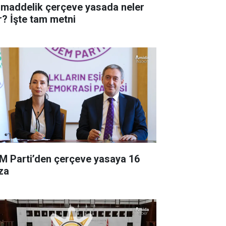
 maddelik çerçeve yasada neler
r? İşte tam metni
M Parti’den çerçeve yasaya 16
za