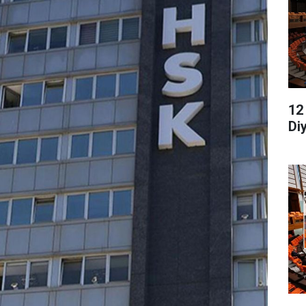
12
Di