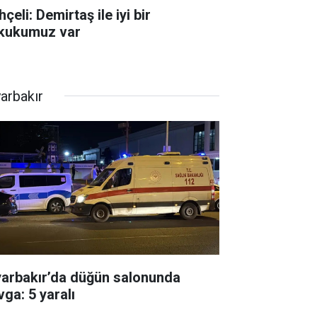
çeli: Demirtaş ile iyi bir
kukumuz var
yarbakır
yarbakır’da düğün salonunda
vga: 5 yaralı