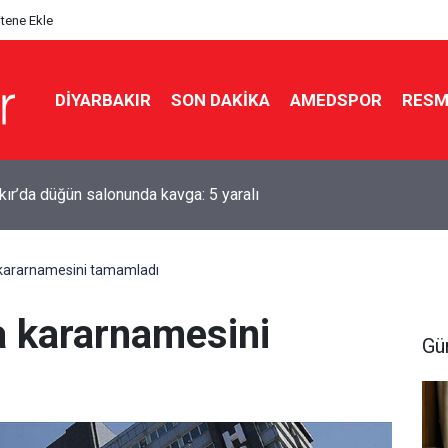
itene Ekle
DIYARBAKIR
SON DAKIKA
AMEDSPOR
RESM
ır’da klima alarmı: Yanlış kullanım yüz felcine kadar götürebilir
 kararnamesini tamamladı
a kararnamesini
Gü