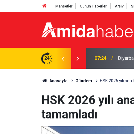
Manşetler
Günün Haberleri
Arşiv
S
vga: 5 yaralı
24
00:30
Diyarbak
Anasayfa
Gündem
HSK 2026 yılı ana
HSK 2026 yılı an
tamamladı