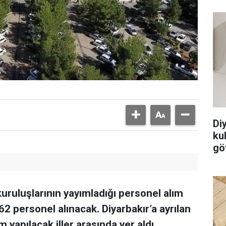
Di
ku
göt
kuruluşlarının yayımladığı personel alım
62 personel alınacak. Diyarbakır’a ayrılan
m yapılacak iller arasında yer aldı.