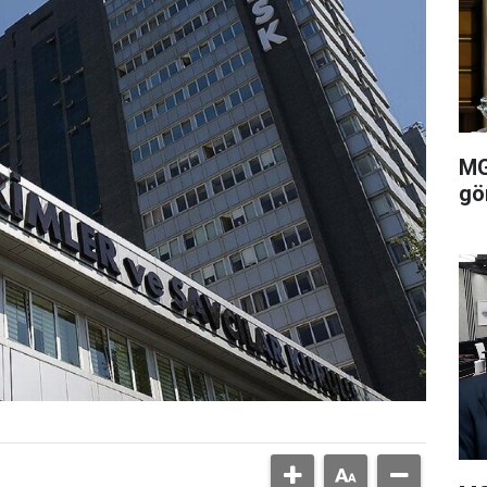
MG
gö