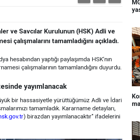
MG
ya
ler ve Savcılar Kurulunun (HSK) Adli ve
mesi çalışmalarını tamamladığını açıkladı.
edya hesabından yaptığı paylaşımda HSK’nın
arnamesi çalışmalarının tamamlandığını duyurdu.
itesinde yayımlanacak
Ko
yük bir hassasiyetle yürüttüğümüz Adli ve İdari
ma
şmalarımızı tamamladık. Kararname detayları,
hsk.gov.tr
) birazdan yayımlanacaktır" ifadelerini