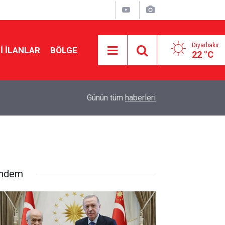
Diyarbakır
I İLANLAR
BÖLGE
22 °C
23:32
Diyanet’ten çözüm sürecine ‘kardeşlik’ mesajı
Günün tüm
haberleri
ndem