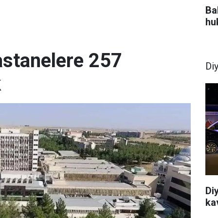
Bah
hu
astanelere 257
Di
k
Di
ka