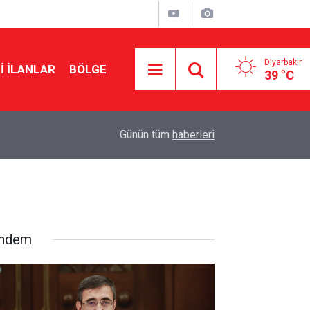
Diyarbakır
I İLANLAR
BÖLGE
39 °C
16:02
47 derecelik sıcakta asfalt mesaisi
Günün tüm
haberleri
ndem