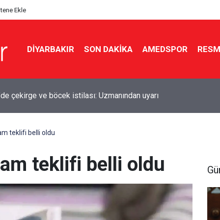
itene Ekle
DIYARBAKIR
SON DAKIKA
AMEDSPOR
RESM
ü’nde sürüklenen 2 kişi kurtarıldı
 teklifi belli oldu
m teklifi belli oldu
Gü