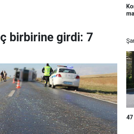
Ko
ma
ç birbirine girdi: 7
Şan
47