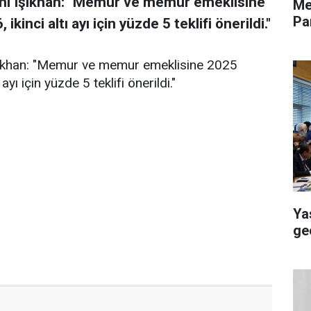
anı Işıkhan: "Memur ve memur emeklisine
Me
Pa
, ikinci altı ayı için yüzde 5 teklifi önerildi."
şıkhan: "Memur ve memur emeklisine 2025
ı ayı için yüzde 5 teklifi önerildi."
Ya
ge