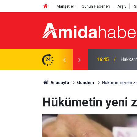
Manşetler
Günün Haberleri
Arşiv
S
ilası: Uzmanından uyarı
24
16:40
Van Göl
Anasayfa
Gündem
Hükümetin yeni zam
Hükümetin yeni za