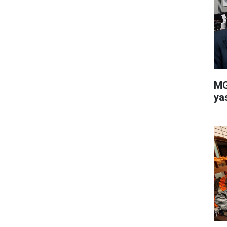
MG
ya