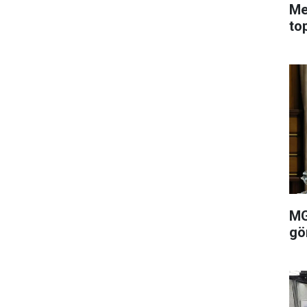
Me
to
MG
gö