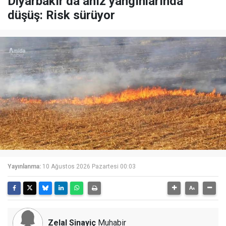
Diyarbakır’da anız yangınlarında
düşüş: Risk sürüyor
Yayınlanma:
10 Ağustos 2026 Pazartesi 00:03
Zelal Sinayiç
Muhabir