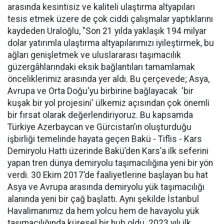
arasında kesintisiz ve kaliteli ulaştırma altyapıları
tesis etmek üzere de çok ciddi çalışmalar yaptıklarını
kaydeden Uraloğlu, "Son 21 yılda yaklaşık 194 milyar
dolar yatırımla ulaştırma altyapılarımızı iyileştirmek, bu
ağları genişletmek ve uluslararası taşımacılık
güzergâhlarındaki eksik bağlantıları tamamlamak
önceliklerimiz arasında yer aldı. Bu çerçevede; Asya,
Avrupa ve Orta Doğu'yu birbirine bağlayacak 'bir
kuşak bir yol projesini' ülkemiz açısından çok önemli
bir fırsat olarak değerlendiriyoruz. Bu kapsamda
Türkiye Azerbaycan ve Gürcistan’ın oluşturduğu
işbirliği temelinde hayata geçen Bakü - Tiflis - Kars
Demiryolu Hattı üzerinde Bakü’den Kars’a ilk seferini
yapan tren dünya demiryolu taşımacılığına yeni bir yön
verdi. 30 Ekim 2017’de faaliyetlerine başlayan bu hat
Asya ve Avrupa arasında demiryolu yük taşımacılığı
alanında yeni bir çağ başlattı. Aynı şekilde İstanbul
Havalimanımız da hem yolcu hem de havayolu yük
taşımacılığında küresel bir hub oldu. 2023 yılı ilk