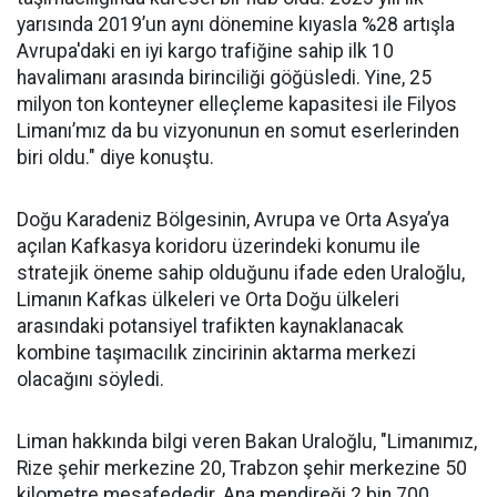
yarısında 2019’un aynı dönemine kıyasla %28 artışla
Avrupa'daki en iyi kargo trafiğine sahip ilk 10
havalimanı arasında birinciliği göğüsledi. Yine, 25
milyon ton konteyner elleçleme kapasitesi ile Filyos
Limanı’mız da bu vizyonunun en somut eserlerinden
biri oldu." diye konuştu.
Doğu Karadeniz Bölgesinin, Avrupa ve Orta Asya’ya
açılan Kafkasya koridoru üzerindeki konumu ile
stratejik öneme sahip olduğunu ifade eden Uraloğlu,
Limanın Kafkas ülkeleri ve Orta Doğu ülkeleri
arasındaki potansiyel trafikten kaynaklanacak
kombine taşımacılık zincirinin aktarma merkezi
olacağını söyledi.
Liman hakkında bilgi veren Bakan Uraloğlu, "Limanımız,
Rize şehir merkezine 20, Trabzon şehir merkezine 50
kilometre mesafededir. Ana mendireği 2 bin 700