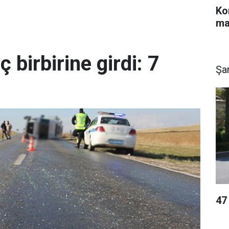
Ko
ma
ç birbirine girdi: 7
Şan
47