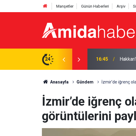
Manşetler
Günün Haberleri
Arşiv
S
ilası: Uzmanından uyarı
24
16:40
Van Göl
Anasayfa
Gündem
İzmir’de iğrenç ola
İzmir’de iğrenç ol
görüntülerini pay