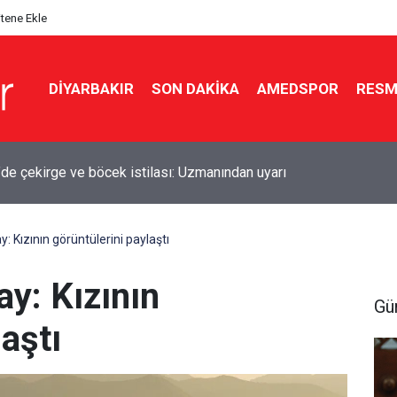
itene Ekle
DIYARBAKIR
SON DAKIKA
AMEDSPOR
RESM
ü’nde sürüklenen 2 kişi kurtarıldı
y: Kızının görüntülerini paylaştı
ay: Kızının
Gü
laştı