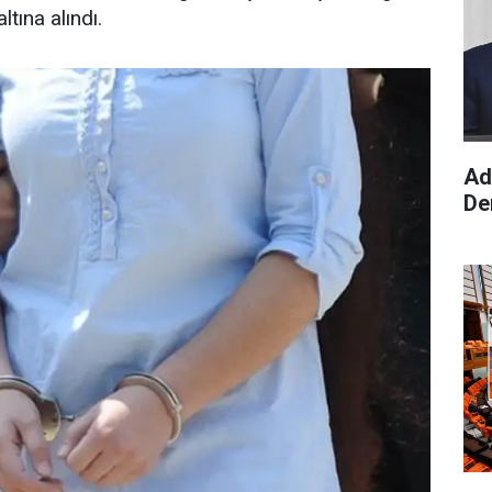
tına alındı.
Ad
De