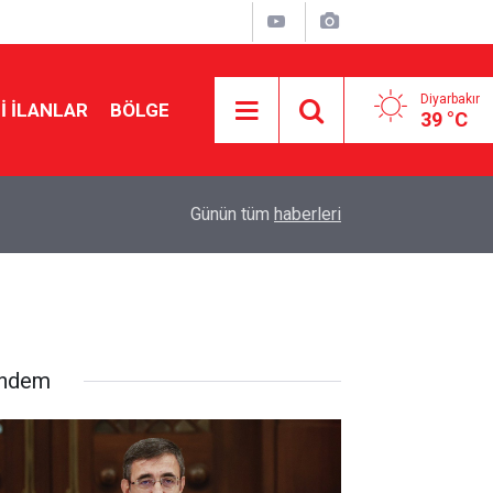
Diyarbakır
I İLANLAR
BÖLGE
39 °C
16:02
47 derecelik sıcakta asfalt mesaisi
Günün tüm
haberleri
ndem