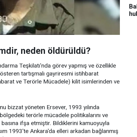
Bah
hu
mdir, neden öldürüldü?
darma Teşkilatı'nda görev yapmış ve özellikle
 gösteren tartışmalı gayriresmi istihbarat
arat ve Terörle Mücadele) kilit isimlerinden ve
 bizzat yöneten Ersever, 1993 yılında
 bölgedeki terörle mücadele politikalarını ve
 basına ifşa etmiştir. Bildiklerini kamuoyuyla
ım 1993'te Ankara'da elleri arkadan bağlanmış