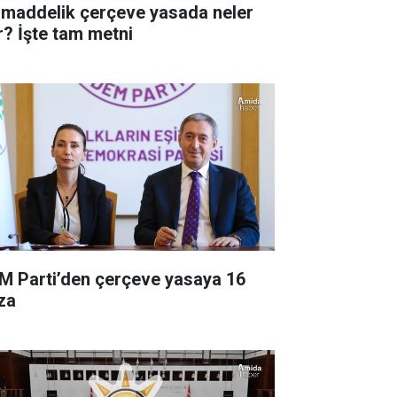
 maddelik çerçeve yasada neler
r? İşte tam metni
M Parti’den çerçeve yasaya 16
za