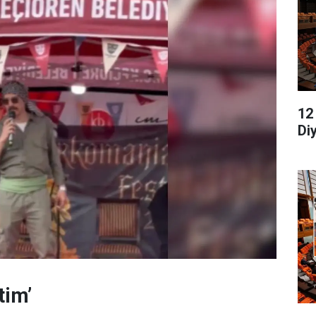
12
Di
tim’