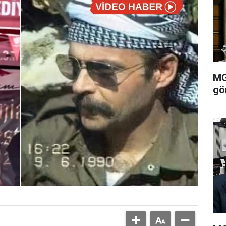
MG
gö