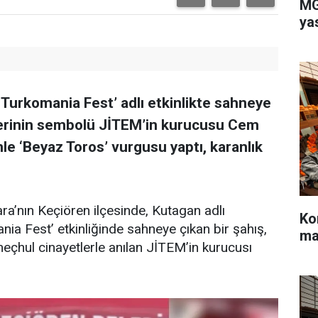
MG
ya
Turkomania Fest’ adlı etkinlikte sahneye
tlerinin sembolü JİTEM’in kurucusu Cem
le ‘Beyaz Toros’ vurgusu yaptı, karanlık
ra’nın Keçiören ilçesinde, Kutagan adlı
Ko
a Fest’ etkinliğinde sahneye çıkan bir şahış,
ma
l meçhul cinayetlerle anılan JİTEM’in kurucusı