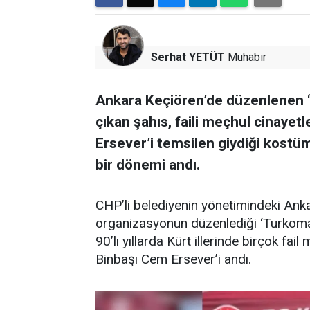
Serhat YETÜT
Muhabir
Ankara Keçiören’de düzenlenen ‘
çıkan şahıs, faili meçhul cinaye
Ersever’i temsilen giydiği kostüm
bir dönemi andı.
CHP’li belediyenin yönetimindeki Anka
organizasyonun düzenlediği ‘Turkomani
90’lı yıllarda Kürt illerinde birçok fai
Binbaşı Cem Ersever’i andı.