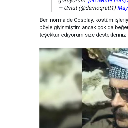
görüyorum.
pic.twitter.com
— Umut (@demoqratt1)
May
Ben normalde Cosplay, kostüm işleriy
böyle giyinmiştim ancak çok da beğeni
teşekkür ediyorum size destekleriniz iç