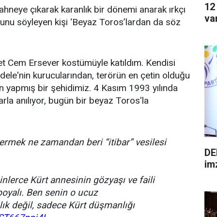
12
ahneye çıkarak karanlık bir dönemi anarak ırkçı
va
unu söyleyen kişi ‘Beyaz Toros’lardan da söz
t Cem Ersever kostümüyle katıldım. Kendisi
ele'nin kurucularından, terörün en çetin olduğu
yapmış bir şehidimiz. 4 Kasım 1993 yılında
arla anılıyor, bugün bir beyaz Toros'la
 vermek ne zamandan beri “itibar” vesilesi
DE
im
binlerce Kürt annesinin gözyaşı ve faili
boyalı. Ben senin o ucuz
k değil, sadece Kürt düşmanlığı