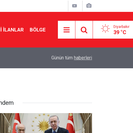
Diyarbakır
I İLANLAR
BÖLGE
39 °C
16:09
Amedspor’un Diyarbakır’a dönüş tarihi belli oldu
Günün tüm
haberleri
ndem