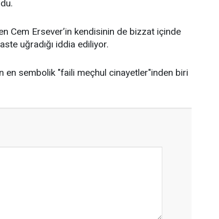
ndu.
çen Cem Ersever’in kendisinin de bizzat içinde
aste uğradığı iddia ediliyor.
in en sembolik "faili meçhul cinayetler"inden biri