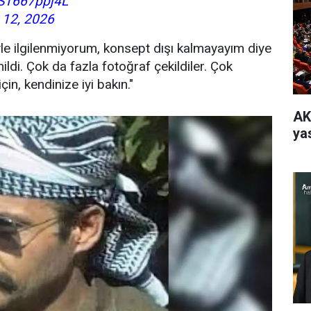
/ST667ppj4L
 12, 2026
le ilgilenmiyorum, konsept dışı kalmayayım diye
ldi. Çok da fazla fotoğraf çekildiler. Çok
in, kendinize iyi bakın."
AK
yas