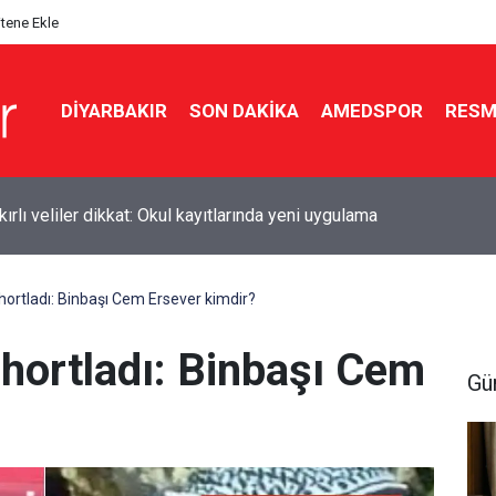
itene Ekle
DIYARBAKIR
SON DAKIKA
AMEDSPOR
RESM
kır’da polisten kaçan 6 şüpheliden 2’si tutuklandı
ortladı: Binbaşı Cem Ersever kimdir?
hortladı: Binbaşı Cem
Gü