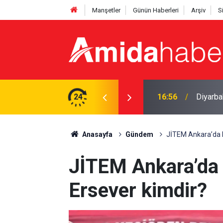
Manşetler
Günün Haberleri
Arşiv
S
 kayıtlarında yeni uygulama
24
16:29
Diyarba
Anasayfa
Gündem
JİTEM Ankara’da h
JİTEM Ankara’da 
Ersever kimdir?