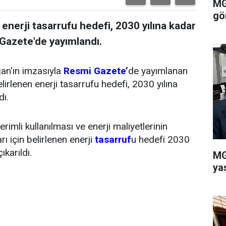
MG
gö
 enerji tasarrufu hedefi, 2030 yılına kadar
 Gazete'de yayımlandı.
n'ın imzasıyla
Resmi Gazete’
de yayımlanan
lirlenen enerji tasarrufu hedefi, 2030 yılına
dı.
imli kullanılması ve enerji maliyetlerinin
rı için belirlenen enerji
tasarruf
u hedefi 2030
karıldı.
MG
ya