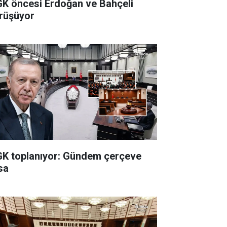
K öncesi Erdoğan ve Bahçeli
rüşüyor
K toplanıyor: Gündem çerçeve
sa