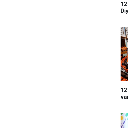
12
Di
12
va