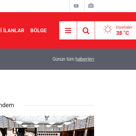
Diyarbakır
I İLANLAR
BÖLGE
38 °C
12:43
2026-2027 eğitim öğretim yılı takvimi belli oldu: İ
Günün tüm
haberleri
ndem