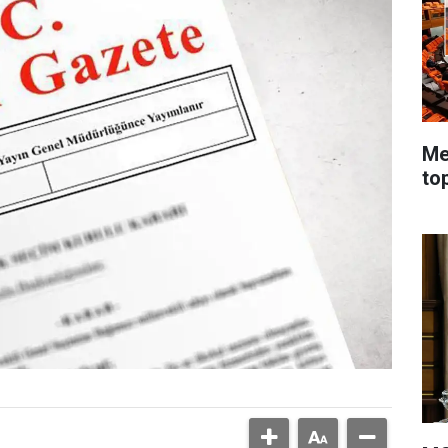
Me
to