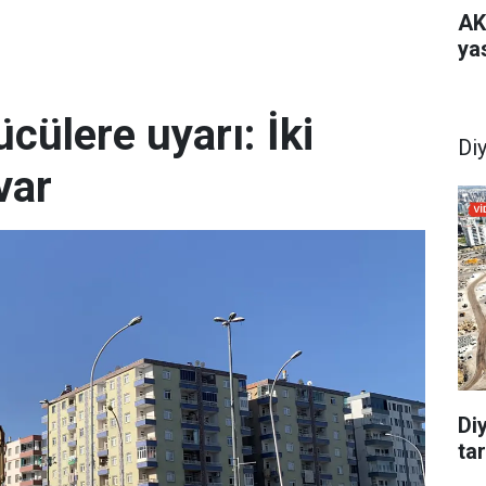
AK
yas
cülere uyarı: İki
Di
var
Di
tar