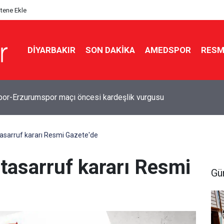
itene Ekle
DIYARBAKIR
SON DAKIKA
AMEDSPOR
RESM
r-Erzurumspor maçı öncesi kardeşlik vurgusu
tasarruf kararı Resmi Gazete'de
tasarruf kararı Resmi
Gü