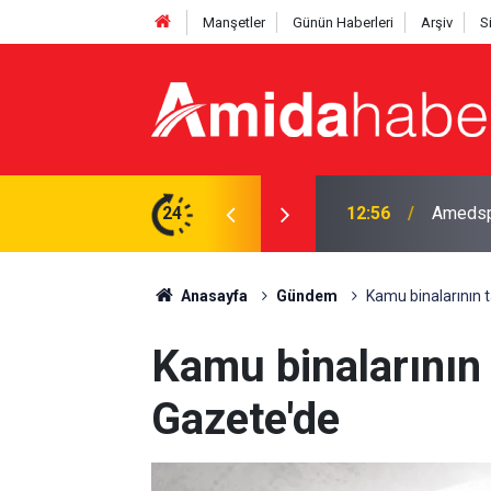
Manşetler
Günün Haberleri
Arşiv
S
dı: Yeni zam bu gece
24
12:56
Amedspo
Anasayfa
Gündem
Kamu binalarının 
Kamu binalarının 
Gazete'de