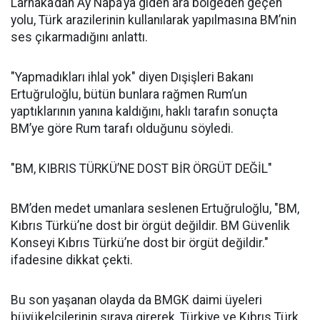
Larnaka’dan Ay Napa’ya giden ara bölgeden geçen
yolu, Türk arazilerinin kullanılarak yapılmasına BM’nin
ses çıkarmadığını anlattı.
"Yapmadıkları ihlal yok" diyen Dışişleri Bakanı
Ertuğruloğlu, bütün bunlara rağmen Rum’un
yaptıklarının yanına kaldığını, haklı tarafın sonuçta
BM’ye göre Rum tarafı olduğunu söyledi.
"BM, KIBRIS TÜRKÜ’NE DOST BİR ÖRGÜT DEĞİL"
BM’den medet umanlara seslenen Ertuğruloğlu, "BM,
Kıbrıs Türkü’ne dost bir örgüt değildir. BM Güvenlik
Konseyi Kıbrıs Türkü’ne dost bir örgüt değildir."
ifadesine dikkat çekti.
Bu son yaşanan olayda da BMGK daimi üyeleri
büyükelçilerinin sıraya girerek, Türkiye ve Kıbrıs Türk