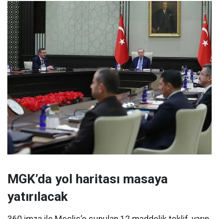
MGK’da yol haritası masaya
yatırılacak
360 imza ile Meclis’e sunulan 12 maddelik teklif, yarın