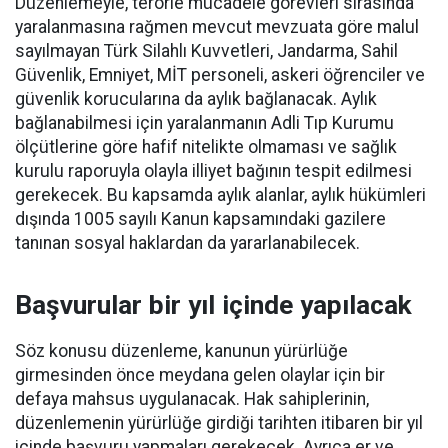
Düzenlemeyle, terörle mücadele görevleri sırasında
yaralanmasına rağmen mevcut mevzuata göre malul
sayılmayan Türk Silahlı Kuvvetleri, Jandarma, Sahil
Güvenlik, Emniyet, MİT personeli, askeri öğrenciler ve
güvenlik korucularına da aylık bağlanacak. Aylık
bağlanabilmesi için yaralanmanın Adli Tıp Kurumu
ölçütlerine göre hafif nitelikte olmaması ve sağlık
kurulu raporuyla olayla illiyet bağının tespit edilmesi
gerekecek. Bu kapsamda aylık alanlar, aylık hükümleri
dışında 1005 sayılı Kanun kapsamındaki gazilere
tanınan sosyal haklardan da yararlanabilecek.
Başvurular bir yıl içinde yapılacak
Söz konusu düzenleme, kanunun yürürlüğe
girmesinden önce meydana gelen olaylar için bir
defaya mahsus uygulanacak. Hak sahiplerinin,
düzenlemenin yürürlüğe girdiği tarihten itibaren bir yıl
içinde başvuru yapmaları gerekecek. Ayrıca er ve