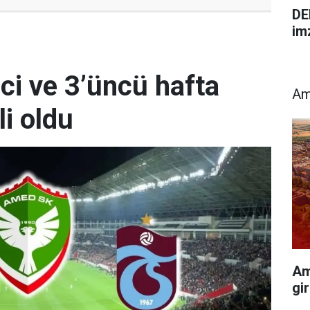
DE
im
ci ve 3’üncü hafta
Am
i oldu
Am
gir