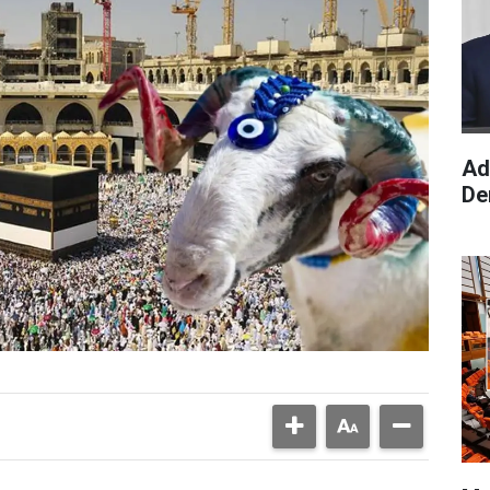
Ad
De