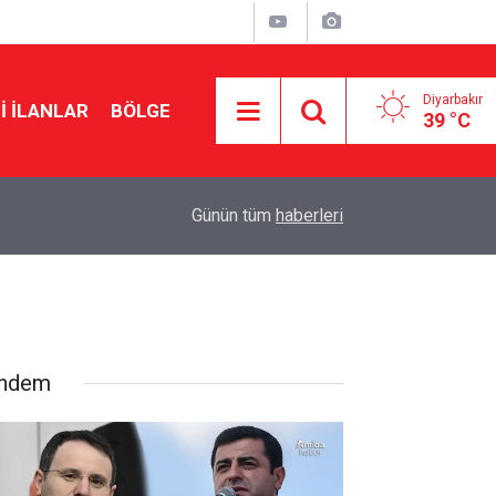
Diyarbakır
I İLANLAR
BÖLGE
39 °C
14:21
Diyarbakır’da sürücülere uyarı: İki noktada çalış
Günün tüm
haberleri
ndem