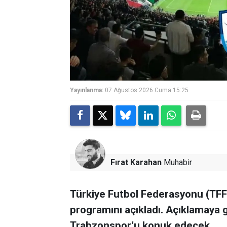
Yayınlanma:
07 Ağustos 2026 Cuma 15:25
Fırat Karahan
Muhabir
Türkiye Futbol Federasyonu (TFF)
programını açıkladı. Açıklamaya
Trabzonspor’u konuk edecek.