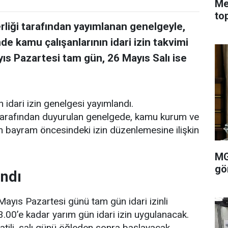
Me
to
liği tarafından yayımlanan genelgeyle,
e kamu çalışanlarının idari izin takvimi
yıs Pazartesi tam gün, 26 Mayıs Salı ise
n idari izin genelgesi yayımlandı.
 tarafından duyurulan genelgede, kamu kurum ve
n bayram öncesindeki izin düzenlemesine ilişkin
MG
gö
andı
ayıs Pazartesi günü tam gün idari izinli
3.00’e kadar yarım gün idari izin uygulanacak.
tili, salı günü öğleden sonra başlayacak.