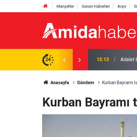
Manşetler
Günün Haberleri
Arşiv
S
ak, Demirtaş çıkamayacak
24
14:45
Diyarbak
Anasayfa
Gündem
Kurban Bayramı tat
Kurban Bayramı ta