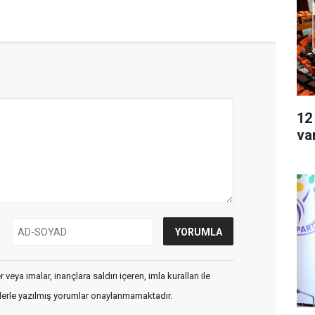
12
va
veya imalar, inançlara saldırı içeren, imla kuralları ile
flerle yazılmış yorumlar onaylanmamaktadır.