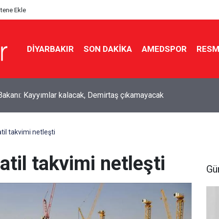
itene Ekle
DIYARBAKIR
SON DAKIKA
AMEDSPOR
RESM
ır’da yeşil arıkuşunun avı objektife yansıdı
il takvimi netleşti
til takvimi netleşti
Gü