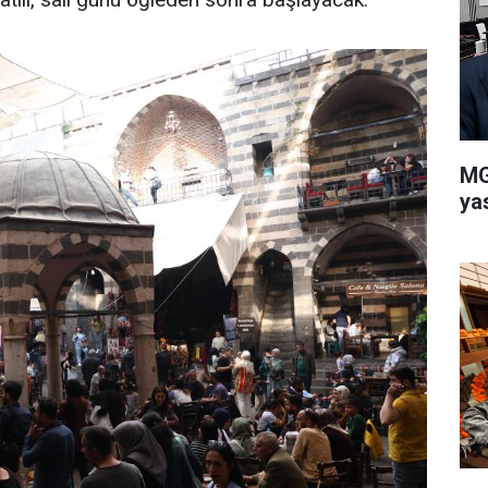
MG
ya