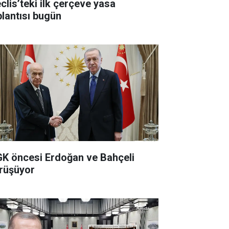
clis’teki ilk çerçeve yasa
plantısı bugün
K öncesi Erdoğan ve Bahçeli
rüşüyor