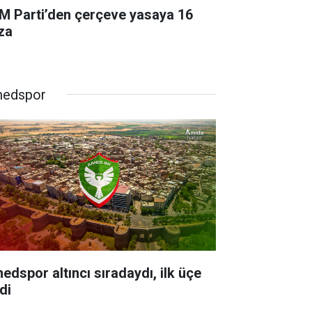
M Parti’den çerçeve yasaya 16
za
edspor
edspor altıncı sıradaydı, ilk üçe
di