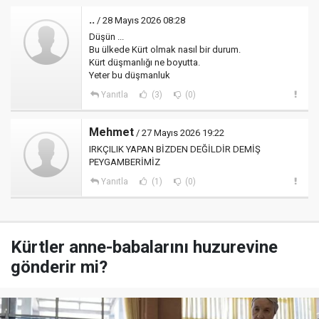
..
/ 28 Mayıs 2026 08:28
Düşün ...
Bu ülkede Kürt olmak nasıl bir durum.
Kürt düşmanlığı ne boyutta.
Yeter bu düşmanluk
Yanıtla
(3)
(0)
Mehmet
/ 27 Mayıs 2026 19:22
IRKÇILIK YAPAN BİZDEN DEĞİLDİR DEMİŞ
PEYGAMBERİMİZ
Yanıtla
(1)
(0)
Kürtler anne-babalarını huzurevine
gönderir mi?