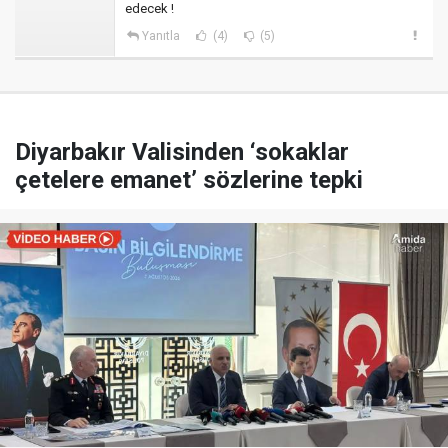
edecek !
Yanıtla
(4)
(5)
Diyarbakır Valisinden ‘sokaklar
çetelere emanet’ sözlerine tepki