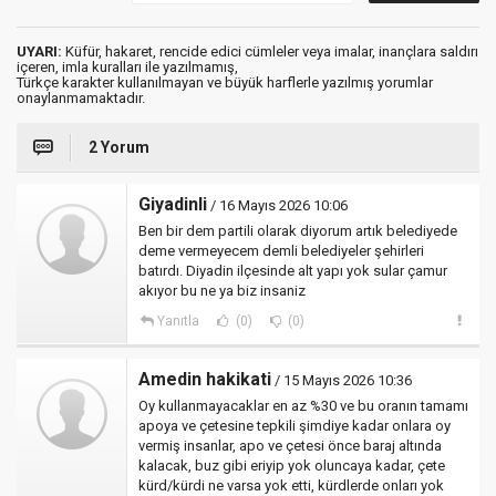
UYARI:
Küfür, hakaret, rencide edici cümleler veya imalar, inançlara saldırı
içeren, imla kuralları ile yazılmamış,
Türkçe karakter kullanılmayan ve büyük harflerle yazılmış yorumlar
onaylanmamaktadır.
2 Yorum
Giyadinli
/ 16 Mayıs 2026 10:06
Ben bir dem partili olarak diyorum artık belediyede
deme vermeyecem demli belediyeler şehirleri
batırdı. Diyadin ilçesinde alt yapı yok sular çamur
akıyor bu ne ya biz insaniz
Yanıtla
(0)
(0)
Amedin hakikati
/ 15 Mayıs 2026 10:36
Oy kullanmayacaklar en az %30 ve bu oranın tamamı
apoya ve çetesine tepkili şimdiye kadar onlara oy
vermiş insanlar, apo ve çetesi önce baraj altında
kalacak, buz gibi eriyip yok oluncaya kadar, çete
kürd/kürdi ne varsa yok etti, kürdlerde onları yok