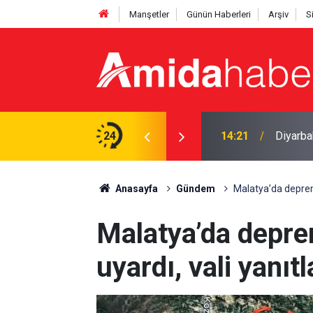
Manşetler
Günün Haberleri
Arşiv
S
ı objektife yansıdı
24
14:21
Diyarbak
Anasayfa
Gündem
Malatya’da deprem 
Malatya’da depre
uyardı, vali yanıtl