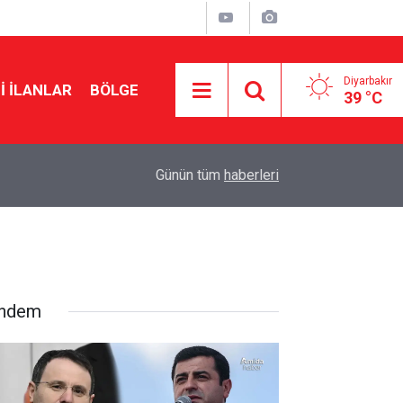
Diyarbakır
I İLANLAR
BÖLGE
39 °C
14:01
Diyarbakır şehir hastanesinin açılışı tarihi belli o
Günün tüm
haberleri
ndem