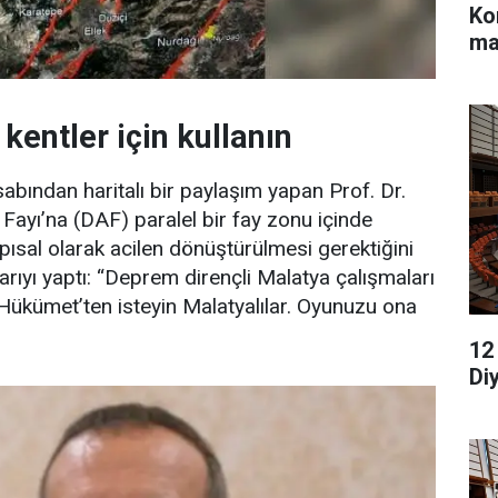
Ko
ma
kentler için kullanın
ından haritalı bir paylaşım yapan Prof. Dr.
Fayı’na (DAF) paralel bir fay zonu içinde
apısal olarak acilen dönüştürülmesi gerektiğini
rıyı yaptı: “Deprem dirençli Malatya çalışmaları
Hükümet’ten isteyin Malatyalılar. Oyunuzu ona
12
Di