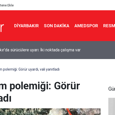
itene Ekle
DIYARBAKIR
SON DAKIKA
AMEDSPOR
RESM
ır’da sürücülere uyarı: İki noktada çalışma var
polemiği: Görür uyardı, vali yanıtladı
m polemiği: Görür
Gü
adı