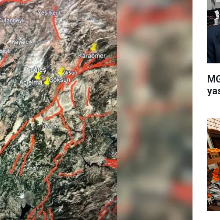
MG
ya