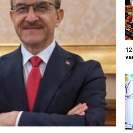
12
va