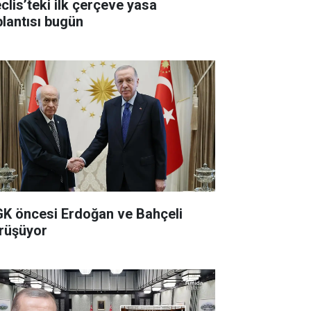
clis’teki ilk çerçeve yasa
plantısı bugün
K öncesi Erdoğan ve Bahçeli
rüşüyor