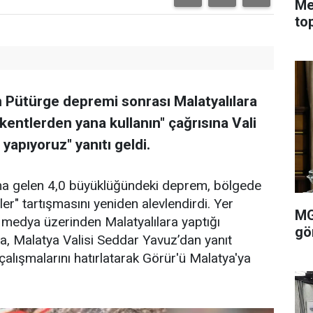
Me
to
ün Pütürge depremi sonrası Malatyalılara
i kentlerden yana kullanın" çağrısına Vali
apıyoruz" yanıtı geldi.
na gelen 4,0 büyüklüğündeki deprem, bölgede
ler" tartışmasını yeniden alevlendirdi. Yer
MG
l medya üzerinden Malatyalılara yaptığı
gö
a, Malatya Valisi Seddar Yavuz’dan yanıt
çalışmalarını hatırlatarak Görür'ü Malatya'ya