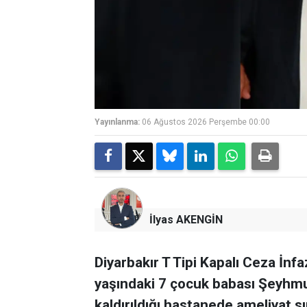
Yayınlanma:
06 Ağustos 2026 Perşembe 00:00
İlyas AKENGİN
Diyarbakır T Tipi Kapalı Ceza İn
yaşındaki 7 çocuk babası Şeyhmu
kaldırıldığı hastanede ameliyat sı