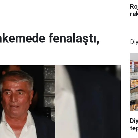
Ro
re
hkemede fenalaştı,
Di
Di
te