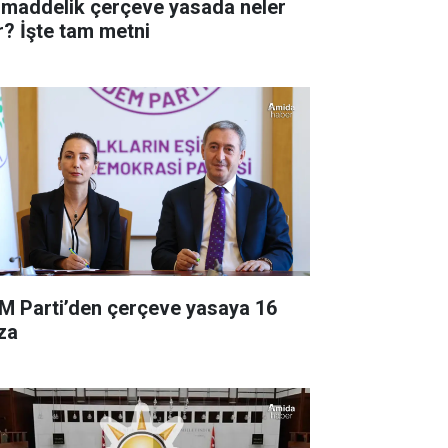
 maddelik çerçeve yasada neler
r? İşte tam metni
M Parti’den çerçeve yasaya 16
za