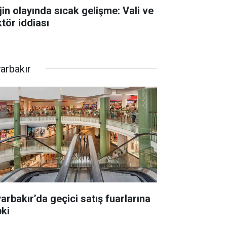
jin olayında sıcak gelişme: Vali ve
ktör iddiası
yarbakır
yarbakır’da geçici satış fuarlarına
pki