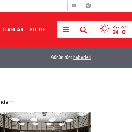
Diyarbakır
I İLANLAR
BÖLGE
24 °C
21:46
Diyarbakır’da geçici satış fuarlarına tepki
Günün tüm
haberleri
ndem