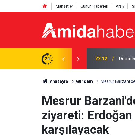
Manşetler
Günün Haberleri
Arşiv
S
mi? DEM'li vekil yanıtladı
24
21:53
12 madde
Anasayfa
Gündem
Mesrur Barzani'den
Mesrur Barzani'd
ziyareti: Erdoğan 
karşılayacak