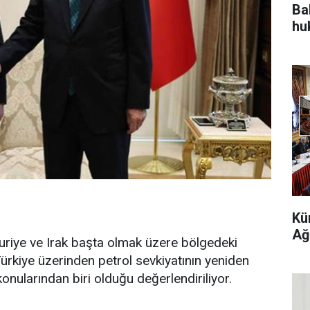
Bah
hu
Kü
Ağ
riye ve Irak başta olmak üzere bölgedeki
Türkiye üzerinden petrol sevkiyatının yeniden
ularından biri olduğu değerlendiriliyor.