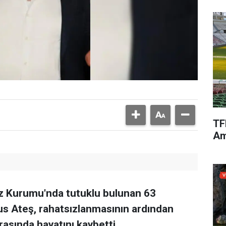
TF
Am
faz Kurumu'nda tutuklu bulunan 63
s Ateş, rahatsızlanmasının ardından
rasında hayatını kaybetti.