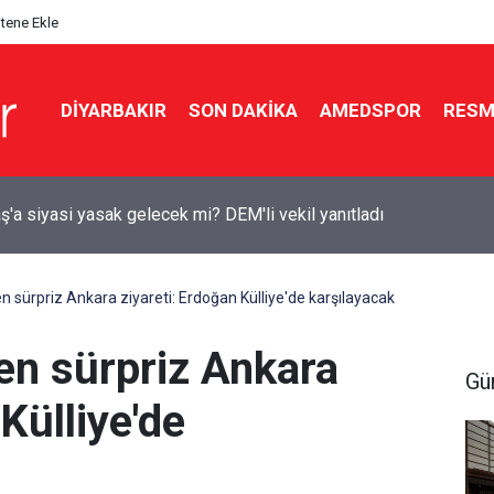
itene Ekle
DIYARBAKIR
SON DAKIKA
AMEDSPOR
RESM
lik tarihi teklife Diyarbakır’dan kimler imza attı?
 sürpriz Ankara ziyareti: Erdoğan Külliye'de karşılayacak
en sürpriz Ankara
Gü
Külliye'de