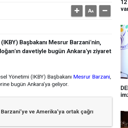
12
va
 (IKBY) Başbakanı Mesrur Barzani’nin,
ğan’ın davetiyle bugün Ankara’yı ziyaret
sel Yönetimi (IKBY) Başbakanı
Mesrur Barzani
,
erine bugün Ankara’ya geliyor.
DE
im
 Barzani’ye ve Amerika’ya ortak çağrı