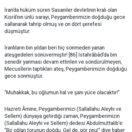
İran’da hüküm süren Sasaniler devletinin kralı olan
Kisrâ’nın ünlü sarayı, Peygamberimizin doğduğu gece
sallanarak tahrip olmuş ve on dört şerefesi
düşmüştür.
İranlıların bin yıldan beri hiç sönmeden yanan
ateşgedeleri sönüvermiştir! [86] İstahrâbâd’da bin
senedir yanması devam ettirilen ve söndürülmeyen,
Mecusîlerin taptıkları ateş, Peygamberimizin doğduğu
gece sönmüştür.
"Muhakkak, bu oğlumun hal ve şanı yüce olacaktır!"
Hazreti Âmine, Peygamberimizi (Sallallahu Aleyhi ve
Sellem) dünyaya getirdiği zaman, Peygamberimizin
(Sallallahu Aleyhi ve Sellem) dedesi Abdulmuttalib'e:
"Bir oğlan torunun doğdu. Gel de, gör onu!" diye haber