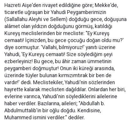
Hazreti Aişe'den rivayet edildiğine göre; Mekke'de,
ticaretle uğraşan bir Yahudi Peygamberimizin
(Sallallahu Aleyhi ve Sellem) doğduğu gece, doğuşuna
alâmet olan yıldızın doğduğunu görmüş, katıldığı
Kureyş meclislerinden bir mecliste: "Ey Kureyş
cemaati! İçinizden, bu gece çocuğu doğan oldu mu?'
diye sormuştur. 'Vallahi, bilmiyoruz!' yanıtı üzerine
Yahudi, 'Ey Kureyş cemaati! Size söylediğim şeyi
ezberleyiniz! Bu gece, bu âhir zaman ümmetinin
peygamberi doğmuştur! Onun iki küreği arasında,
üzerinde tüyler bulunan kırmızımtırak bir ben de
vardır!' dedi. Meclistekiler, Yahudi'nin sözlerinden
hayrette kalarak meclisten dağıldılar. Onlardan her biri,
evlerine varınca, Yahudi'nin söylediklerini ailelerine
haber verdiler. Bazılarına, aileleri; "Abdullah b.
Abdulmuttalib'in bir oğlu doğdu. Kendisine,
Muhammed ismini verdiler." dediler.