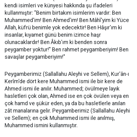
kendi isimleri ve künyesi hakkında şu ifadeleri
kullanmıştır: "Benim birtakım isimlerim vardır: Ben
Muhammed'im! Ben Ahmed'im! Ben Mâhî'yim ki Yüce
Allah, küfrü benimle yok edecektir! Ben Hâşır'ım ki
insanlar, kıyamet günü benim izimce haşr
olunacaklardır! Ben Âkıb'ım ki benden sonra
peygamber yoktur!" Ben rahmet peygamberiyim! Ben
savaşlar peygamberiyim!"
Peygamberimiz (Sallallahu Aleyhi ve Sellem), Kur'ân-ı
Kerîm'de dört kere Muhammed ismi ile bir kere de
Ahmed ismi ile anılır. Muhammed; övülmeye layık
hasletleri çok olan, Ahmed ise en çok övülen veya en
çok hamd ve şükür eden, ya da bu hasletlerle anılan
zât manalarına gelir. Peygamberimiz (Sallallahu Aleyhi
ve Sellem); en çok Muhammed ismi ile anılmış,
Muhammed ismini kullanmıştır.