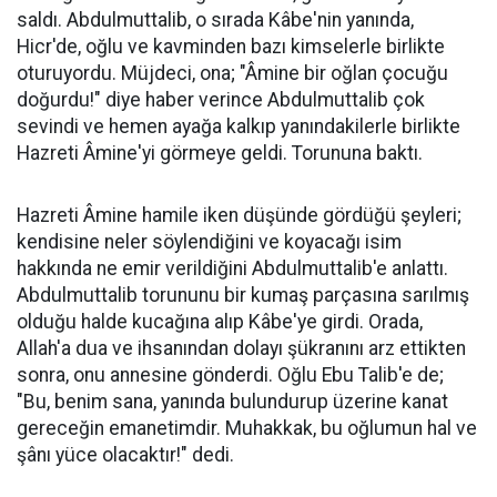
saldı. Abdulmuttalib, o sırada Kâbe'nin yanında,
Hicr'de, oğlu ve kavminden bazı kimselerle birlikte
oturuyordu. Müjdeci, ona; "Âmine bir oğlan çocuğu
doğurdu!" diye haber verince Abdulmuttalib çok
sevindi ve hemen ayağa kalkıp yanındakilerle birlikte
Hazreti Âmine'yi görmeye geldi. Torununa baktı.
Hazreti Âmine hamile iken düşünde gördüğü şeyleri;
kendisine neler söylendiğini ve koyacağı isim
hakkında ne emir verildiğini Abdulmuttalib'e anlattı.
Abdulmuttalib torununu bir kumaş parçasına sarılmış
olduğu halde kucağına alıp Kâbe'ye girdi. Orada,
Allah'a dua ve ihsanından dolayı şükranını arz ettikten
sonra, onu annesine gönderdi. Oğlu Ebu Talib'e de;
"Bu, benim sana, yanında bulundurup üzerine kanat
gereceğin emanetimdir. Muhakkak, bu oğlumun hal ve
şânı yüce olacaktır!" dedi.