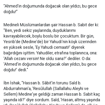
"Ahmed'in doğumunda doğacak olan yıldızı, bu gece
doğdu!"
Medineli Müslümanlardan şair Hassan b. Sabit der ki:
"Ben, yedi sekiz yaşlarında, duyduklarımı
kavrayabilecek, boylu boslu bir çocuktum. Bir gün,
Yesrib'de (Medine'de) bir Yahudi'nin köşk üzerinden
en yüksek sesle, 'Ey Yahudi cemaati!' diyerek
bağırdığını işittim. Yahudiler, etrafına toplanınca, ona:
'Allah cezanı versin! Ne oldu sana?' dediler. O da:
'Ahmed'in doğumunda doğacak olan yıldızı, bu gece
doğdu!' dedi."
İbn İshak, "Hassan b. Sâbit'in torunu Saîd b.
Abdurrahman'a, 'Resûlullah (Sallallahu Aleyhi ve
Sellem) Medine'ye geldiği zaman Hassan b. Sabit kaç
yaşında idi?' diye sordum. Saîd, 'Hasan, altmış yaşında