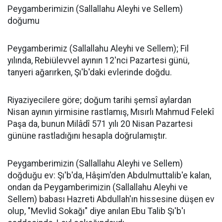
Peygamberimizin (Sallallahu Aleyhi ve Sellem)
doğumu
Peygamberimiz (Sallallahu Aleyhi ve Sellem); Fil
yılında, Rebiülevvel ayının 12'nci Pazartesi günü,
tanyeri ağarırken, Şı'b'daki evlerinde doğdu.
Riyaziyecilere göre; doğum tarihi şemsî aylardan
Nisan ayının yirmisine rastlamış, Mısırlı Mahmud Felekî
Paşa da, bunun Milâdî 571 yılı 20 Nisan Pazartesi
gününe rastladığını hesapla doğrulamıştır.
Peygamberimizin (Sallallahu Aleyhi ve Sellem)
doğduğu ev: Şı'b'da, Hâşim'den Abdulmuttalib'e kalan,
ondan da Peygamberimizin (Sallallahu Aleyhi ve
Sellem) babası Hazreti Abdullah'ın hissesine düşen ev
olup, "Mevlid Sokağı" diye anılan Ebu Talib Şı'b'ı