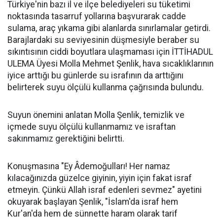
Türkiye'nin bazı il ve ilçe belediyeleri su tüketimi
noktasında tasarruf yollarına başvurarak cadde
sulama, araç yıkama gibi alanlarda sınırlamalar getirdi.
Barajlardaki su seviyesinin düşmesiyle beraber su
sıkıntısının ciddi boyutlara ulaşmaması için İTTİHADUL
ULEMA Üyesi Molla Mehmet Şenlik, hava sıcaklıklarının
iyice arttığı bu günlerde su israfının da arttığını
belirterek suyu ölçülü kullanma çağrısında bulundu.
Suyun önemini anlatan Molla Şenlik, temizlik ve
içmede suyu ölçülü kullanmamız ve israftan
sakınmamız gerektiğini belirtti.
Konuşmasına "Ey Âdemoğulları! Her namaz
kılacağınızda güzelce giyinin, yiyin için fakat israf
etmeyin. Çünkü Allah israf edenleri sevmez" ayetini
okuyarak başlayan Şenlik, "İslam'da israf hem
Kur'an'da hem de sünnette haram olarak tarif