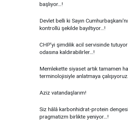
başlıyor...!
Devlet belli ki Sayın Cumhurbaşkanı'n
kontrollü şekilde bayıltıyor...!
CHP’yi şimdilik acil servisinde tutuy
odasına kaldırabilirler...!
Memlekette siyaset artık tamamen halk s
terminolojisiyle anlatmaya çalışıyoruz..
Aziz vatandaşlarım!
Siz hâlâ karbonhidrat-protein denges
pragmatizm birlikte yeniyor...!