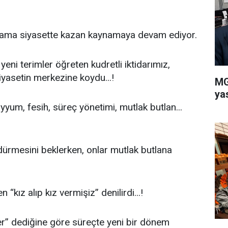
 ama siyasette kazan kaynamaya devam ediyor.
yeni terimler öğreten kudretli iktidarımız,
yasetin merkezine koydu...!
MG
ya
yum, fesih, süreç yönetimi, mutlak butlan...
dürmesini beklerken, onlar mutlak butlana
kız alıp kız vermişiz” denilirdi...!
işler” dediğine göre süreçte yeni bir dönem