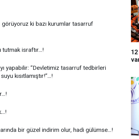
 görüyoruz ki bazı kurumlar tasarruf
utmak israftır...!
12
va
 yapabilir: “Devletimiz tasarruf tedbirleri
yu kısıtlamıştır!”...!
..!
..!
tlarında bir güzel indirim olur, hadi gülümse...!