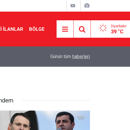
Diyarbakır
I İLANLAR
BÖLGE
39 °C
14:01
Diyarbakır şehir hastanesinin açılışı tarihi belli o
Günün tüm
haberleri
ndem