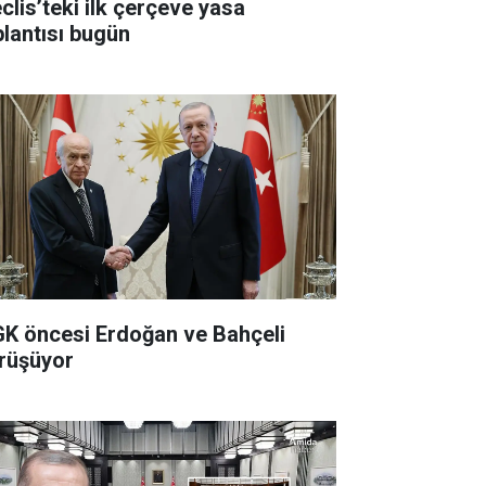
clis’teki ilk çerçeve yasa
plantısı bugün
K öncesi Erdoğan ve Bahçeli
rüşüyor