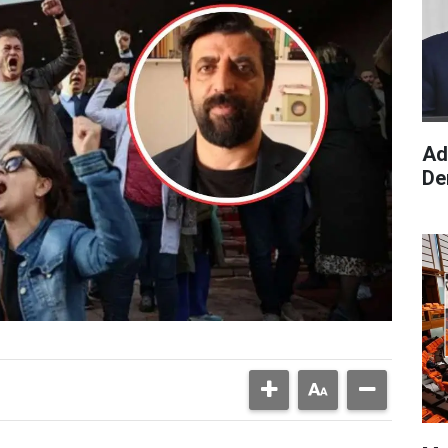
Ad
De