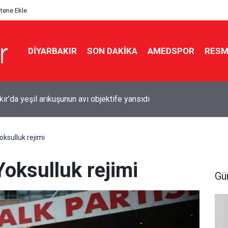
itene Ekle
DIYARBAKIR
SON DAKIKA
AMEDSPOR
RESM
ır’da sürücülere uyarı: İki noktada çalışma var
ksulluk rejimi
oksulluk rejimi
Gü