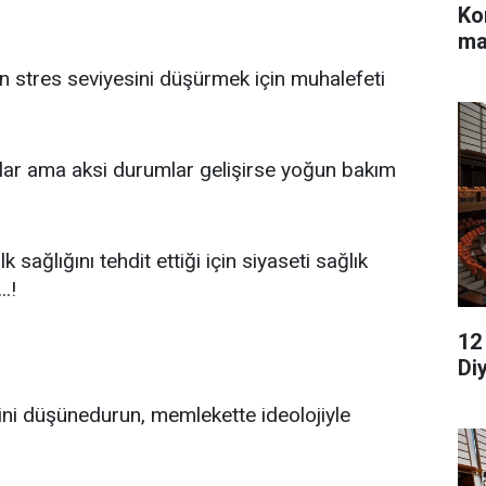
Ko
ma
ın stres seviyesini düşürmek için muhalefeti
orlar ama aksi durumlar gelişirse yoğun bakım
ağlığını tehdit ettiği için siyaseti sağlık
.!
12
Di
ini düşünedurun, memlekette ideolojiyle