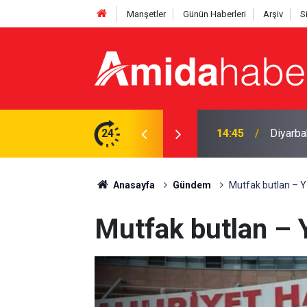
Manşetler
Günün Haberleri
Arşiv
S
ı objektife yansıdı
24
14:21
Diyarbak
Anasayfa
Gündem
Mutfak butlan – Yo
Mutfak butlan – Y