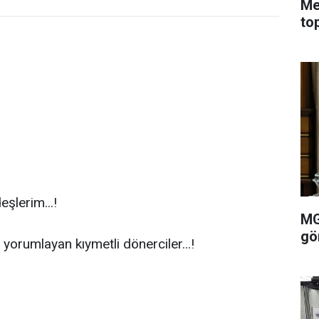
Me
to
eşlerim...!
MG
gö
orumlayan kıymetli dönerciler...!