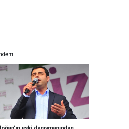
ndem
doğan’ın eski danışmanından