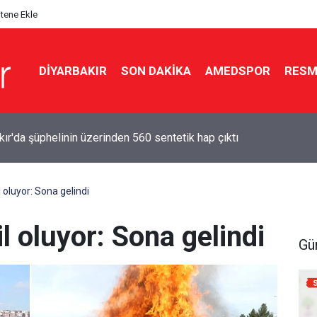
itene Ekle
DIYARBAKIR
SON DAKIKA
AMEDSPOR
RESM
ır'da iş yerine silahlı saldırı: Şüpheli tutuklandı
 oluyor: Sona gelindi
l oluyor: Sona gelindi
Gü