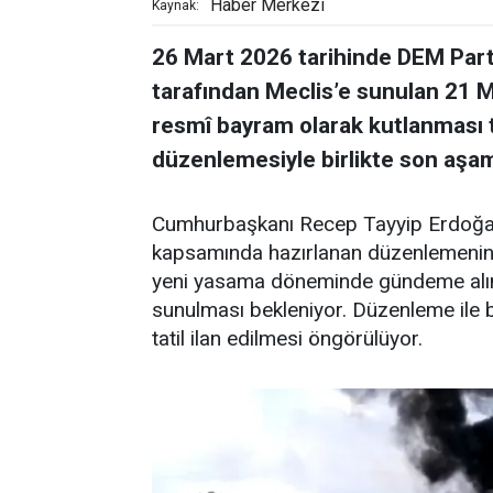
Haber Merkezi
Kaynak:
26 Mart 2026 tarihinde DEM Parti
tarafından Meclis’e sunulan 21 
resmî bayram olarak kutlanması tek
düzenlemesiyle birlikte son aşam
Cumhurbaşkanı Recep Tayyip Erdoğan’ın
kapsamında hazırlanan düzenlemenin,
yeni yasama döneminde gündeme alın
sunulması bekleniyor. Düzenleme ile 
tatil ilan edilmesi öngörülüyor.