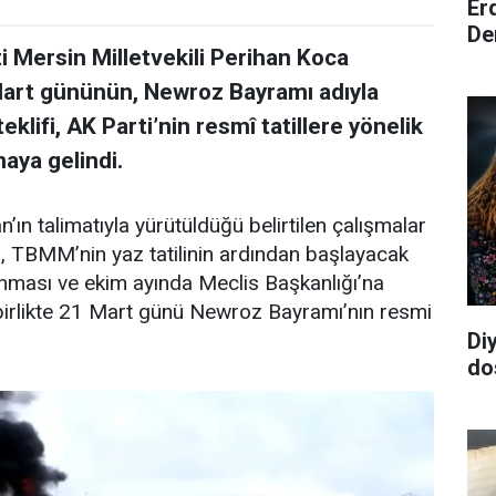
Er
De
 Mersin Milletvekili Perihan Koca
Mart gününün, Newroz Bayramı adıyla
lifi, AK Parti’nin resmî tatillere yönelik
aya gelindi.
 talimatıyla yürütüldüğü belirtilen çalışmalar
 TBMM’nin yaz tatilinin ardından başlayacak
ması ve ekim ayında Meclis Başkanlığı’na
birlikte 21 Mart günü Newroz Bayramı’nın resmi
Di
do