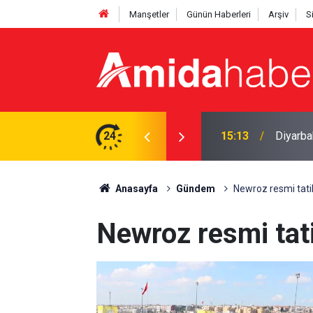
Manşetler
Günün Haberleri
Arşiv
S
en 560 sentetik hap çıktı
24
15:04
Diyarbak
Anasayfa
Gündem
Newroz resmi tatil
Newroz resmi tati