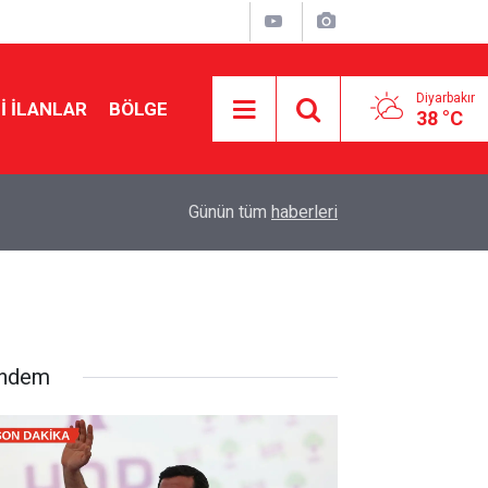
Diyarbakır
I İLANLAR
BÖLGE
38 °C
14:53
Samuel Ballet imza için Diyarbakır’a geliyor
Günün tüm
haberleri
ndem