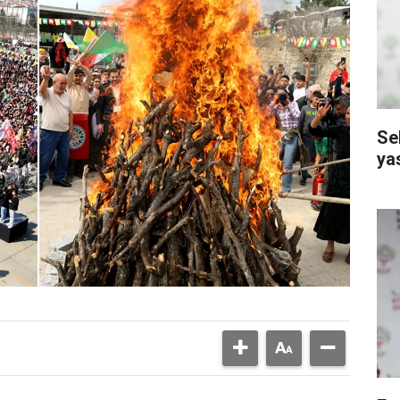
Se
ya