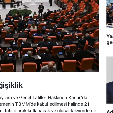
Ya
ge
işiklik
 Bayram ve Genel Tatiller Hakkında Kanun’da
enlemenin TBMM’de kabul edilmesi halinde 21
i tatil olarak kutlanacak ve ulusal takvimde de
Ad