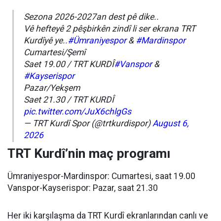
Sezona 2026-2027an dest pê dike..
Vê hefteyê 2 pêşbirkên zindî li ser ekrana TRT
Kurdîyê ye..
#Ümraniyespor
&
#Mardinspor
Cumartesi/Şemî
Saet 19.00 / TRT KURDÎ
#Vanspor
&
#Kayserispor
Pazar/Yekşem
Saet 21.30 / TRT KURDÎ
pic.twitter.com/JuX6chlgGs
— TRT Kurdî Spor (@trtkurdispor)
August 6,
2026
TRT Kurdî’nin maç programı
Ümraniyespor-Mardinspor: Cumartesi, saat 19.00
Vanspor-Kayserispor: Pazar, saat 21.30
Her iki karşılaşma da TRT Kurdî ekranlarından canlı ve