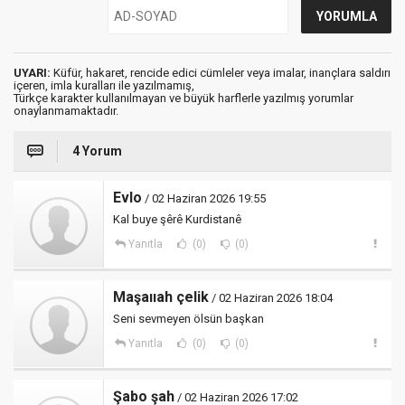
UYARI:
Küfür, hakaret, rencide edici cümleler veya imalar, inançlara saldırı
içeren, imla kuralları ile yazılmamış,
Türkçe karakter kullanılmayan ve büyük harflerle yazılmış yorumlar
onaylanmamaktadır.
4 Yorum
Evlo
/ 02 Haziran 2026 19:55
Kal buye şêrê Kurdistanê
Yanıtla
(0)
(0)
Maşaııah çelik
/ 02 Haziran 2026 18:04
Seni sevmeyen ölsün başkan
Yanıtla
(0)
(0)
Şabo şah
/ 02 Haziran 2026 17:02