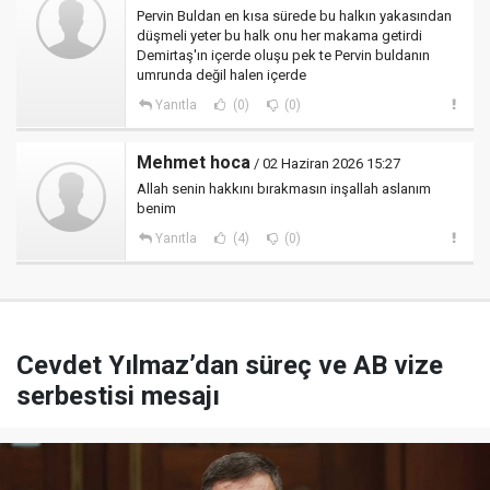
Pervin Buldan en kısa sürede bu halkın yakasından
düşmeli yeter bu halk onu her makama getirdi
Demirtaş'ın içerde oluşu pek te Pervin buldanın
umrunda değil halen içerde
Yanıtla
(0)
(0)
Mehmet hoca
/ 02 Haziran 2026 15:27
Allah senin hakkını bırakmasın inşallah aslanım
benim
Yanıtla
(4)
(0)
Cevdet Yılmaz’dan süreç ve AB vize
serbestisi mesajı